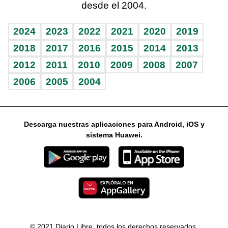
desde el 2004.
Diario de nutrición
Libreta deportiva
Columnistas
Mundo gamer
RSS
Vida y familia
BRV
Ágora
Guía del dinero
Horóscopos
2024
2023
2022
2021
2020
2019
Eñe
TBT Deportivo
2018
2017
2016
2015
2014
2013
2012
2011
2010
2009
2008
2007
Celebrando la vida
2006
2005
2004
Sin complejos
En pocas palabras
Descarga nuestras aplicaciones para Android, iOS y
Escuchando al corazón
sistema Huawei.
Economía Personal
Consulta Libre
© 2021 Diario Libre, todos los derechos reservados.