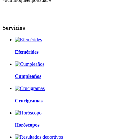
##ctrlbloqueenportada##
Servicios
Efemérides
Cumpleaños
Crucigramas
Horóscopos