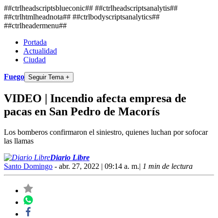
##ctrlheadscriptsblueconic## ##ctrlheadscriptsanalytis##
##ctrlhtmlheadnota##
##ctrlbodyscriptsanalytics##
##ctrlheadermenu##
Portada
Actualidad
Ciudad
Fuego
Seguir Tema +
VIDEO | Incendio afecta empresa de
pacas en San Pedro de Macorís
Los bomberos confirmaron el siniestro, quienes luchan por sofocar
las llamas
Diario Libre
Santo Domingo
- abr. 27, 2022 | 09:14 a. m.
|
1 min de lectura