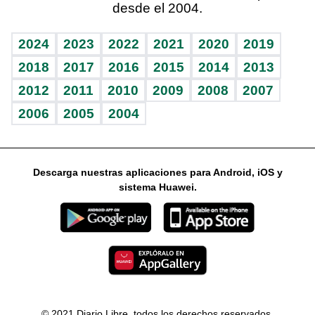
desde el 2004.
Diario de nutrición
Libreta deportiva
Lecturas
Mundo gamer
RSS
Vida y familia
BRV
Más firmas
Guía del dinero
Horóscopos
2024
2023
2022
2021
2020
2019
Eñe
TBT Deportivo
2018
2017
2016
2015
2014
2013
2012
2011
2010
2009
2008
2007
Celebrando la vida
2006
2005
2004
Sin complejos
En pocas palabras
Descarga nuestras aplicaciones para Android, iOS y
Escuchando al corazón
sistema Huawei.
Economía Personal
Consulta Libre
© 2021 Diario Libre, todos los derechos reservados.