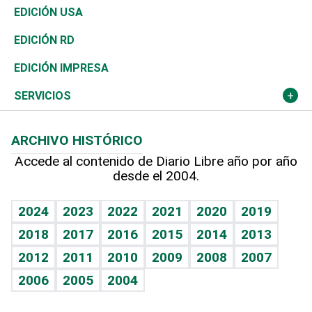
Reportajes
África
Vivienda
Buena Vida
Ciclismo
En Directo
Tecnología
Economía
EDICIÓN USA
Ocenanía
Telecom.
Sociales
Tenis
El Espía
Historia
Revista
EDICIÓN RD
Caribe
Global y variable
Novedades
Olimpismo
Noticiero Poteleche
Martes de tecnología
Deportes
EDICIÓN IMPRESA
Resto del mundo
Economía personal
Podcast Arte Libre
Más deportes
Columnistas
Cambio climático
Opinión
SERVICIOS
Macroeconomía
Mi mascota
Resultados deportivos
Lecturas
Planeta
Efemérides
ARCHIVO HISTÓRICO
Hablando con el pediatra
Línea de hit
Más firmas
Hecho en casa
Cumpleaños
Accede al contenido de Diario Libre año por año
desde el 2004.
Diario de nutrición
BRV
Mundo gamer
RSS
Vida y familia
TBT Deportivo
Guía del dinero
Horóscopos
2024
2023
2022
2021
2020
2019
Eñe
2018
2017
2016
2015
2014
2013
Crucigramas
2012
2011
2010
2009
2008
2007
Celebrando la vida
2006
2005
2004
Sin complejos