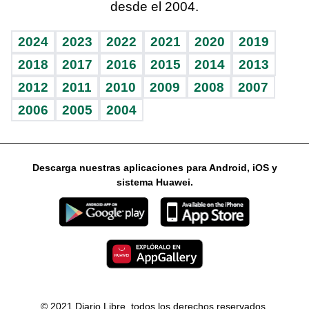
desde el 2004.
Diario de nutrición
Libreta deportiva
Lecturas
Mundo gamer
RSS
Vida y familia
BRV
Más firmas
Guía del dinero
Horóscopos
2024
2023
2022
2021
2020
2019
Eñe
TBT Deportivo
2018
2017
2016
2015
2014
2013
2012
2011
2010
2009
2008
2007
Celebrando la vida
2006
2005
2004
Sin complejos
En pocas palabras
Descarga nuestras aplicaciones para Android, iOS y
Escuchando al corazón
sistema Huawei.
Economía Personal
Consulta Libre
© 2021 Diario Libre, todos los derechos reservados.