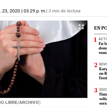
. 23, 2020 | 03:29 p. m.
|
3 min de lectura
EN P
ACT
En l
domi
vent
REVI
Katy
en R
Fest
EDIC
Fian
soli
IO LIBRE/ARCHIVO
)
será