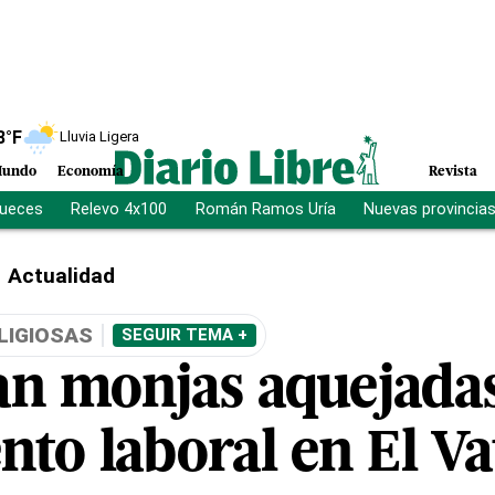
8
°F
Lluvia Ligera
undo
Economía
Revista
jueces
Relevo 4x100
Román Ramos Uría
Nuevas provincia
Actualidad
LIGIOSAS
SEGUIR TEMA +
n monjas aquejada
nto laboral en El V