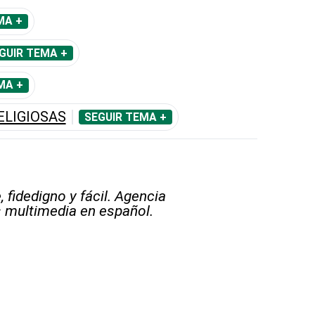
MA +
GUIR TEMA +
MA +
LIGIOSAS
SEGUIR TEMA +
 fidedigno y fácil. Agencia
s multimedia en español.