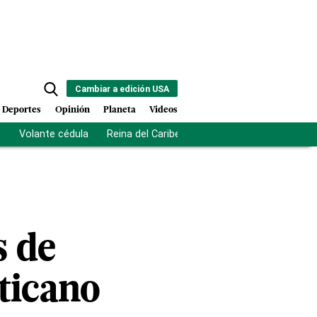
Cambiar a edición USA
Deportes
Opinión
Planeta
Videos
s
Volante cédula
Reina del Caribe
Clausura Juegos Centro
s de
aticano