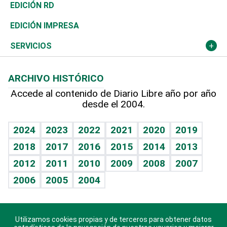
Ocenanía
Telecom.
Sociales
Tenis
El Espía
Historia
Revista
EDICIÓN RD
Caribe
Global y variable
Novedades
Olimpismo
Noticiero Poteleche
Martes de tecnología
Deportes
EDICIÓN IMPRESA
Resto del mundo
Economía personal
Podcast Arte Libre
Más deportes
Columnistas
Cambio climático
Opinión
SERVICIOS
Macroeconomía
Mi mascota
Resultados deportivos
Lecturas
Planeta
Efemérides
ARCHIVO HISTÓRICO
Hablando con el pediatra
Línea de hit
Más firmas
Hecho en casa
Cumpleaños
Accede al contenido de Diario Libre año por año
desde el 2004.
Diario de nutrición
BRV
Mundo gamer
RSS
Vida y familia
TBT Deportivo
Guía del dinero
Horóscopos
2024
2023
2022
2021
2020
2019
Eñe
2018
2017
2016
2015
2014
2013
Crucigramas
2012
2011
2010
2009
2008
2007
Celebrando la vida
2006
2005
2004
Sin complejos
En pocas palabras
Utilizamos cookies propias y de terceros para obtener datos
Descarga nuestras aplicaciones para Android, iOS y
Escuchando al corazón