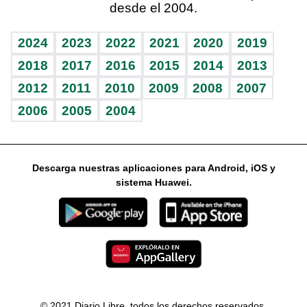
desde el 2004.
Diario de nutrición
Libreta deportiva
Columnistas
Mundo gamer
RSS
Vida y familia
BRV
Ágora
Guía del dinero
Horóscopos
2024
2023
2022
2021
2020
2019
Eñe
TBT Deportivo
2018
2017
2016
2015
2014
2013
2012
2011
2010
2009
2008
2007
Celebrando la vida
2006
2005
2004
Sin complejos
En pocas palabras
Descarga nuestras aplicaciones para Android, iOS y
Escuchando al corazón
sistema Huawei.
Economía Personal
Consulta Libre
© 2021 Diario Libre, todos los derechos reservados.