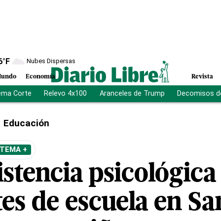
6
°F
Nubes Dispersas
undo
Economía
Revista
ema Corte
Relevo 4x100
Aranceles de Trump
Decomisos d
Educación
 TEMA +
stencia psicológica
es de escuela en Sa