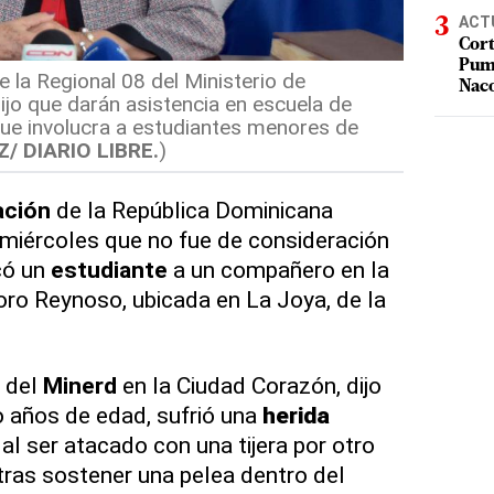
ACT
Cort
Puma
e la Regional 08 del Ministerio de
Nac
ijo que darán asistencia en escuela de
que involucra a estudiantes menores de
/ DIARIO LIBRE.
)
ación
de la República Dominicana
 miércoles que no fue de consideración
có un
estudiante
a un compañero en la
ro Reynoso, ubicada en La Joya, de la
a del
Minerd
en la Ciudad Corazón, dijo
o años de edad, sufrió una
herida
 al ser atacado con una tijera por otro
 tras sostener una pelea dentro del