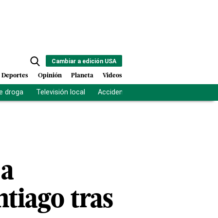
Cambiar a edición USA
Deportes
Opinión
Planeta
Videos
e droga
Televisión local
Accidente Los Ríos
Fuerza antipand
 a
ntiago tras