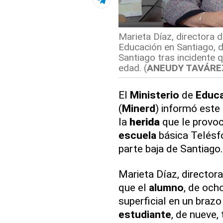
Marieta Díaz, directora d
Educación en Santiago, d
Santiago tras incidente 
edad. (
ANEUDY TAVÁREZ
El
Ministerio
de
Educ
(
Minerd
) informó este
la
herida
que le provo
escuela
básica Telésfo
parte baja de Santiago.
Marieta Díaz, director
que el
alumno
, de och
superficial en un brazo
estudiante
, de nueve,