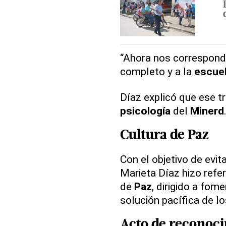
“Ahora nos correspond
completo y a la
escue
Díaz explicó que ese t
psicología
del
Minerd
Cultura
de
Paz
Con el objetivo de evit
Marieta Díaz hizo ref
de
Paz
, dirigido a fom
solución pacífica de l
Acto de
reconoci