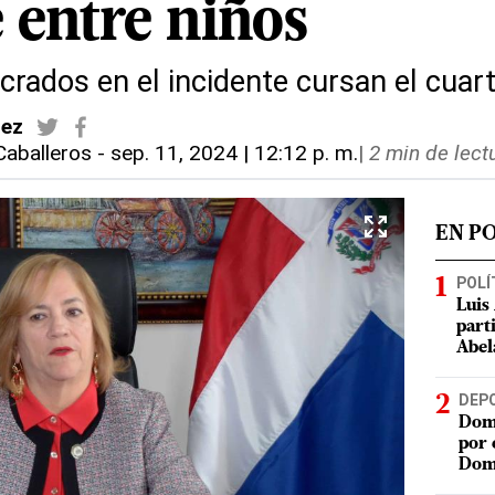
 entre niños
crados en el incidente cursan el cuar
dez
Caballeros
-
sep. 11, 2024 | 12:12 p. m.
|
2 min de lect
EN P
POLÍ
Luis
part
Abel
DEP
Domi
por 
Dom