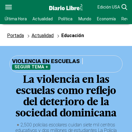
Edición USA
Última Hora
Actualidad
Política
Mundo
Economía
Revis
Portada
Actualidad
Educación
VIOLENCIA EN ESCUELAS
SEGUIR TEMA +
La violencia en las
escuelas como reflejo
del deterioro de la
sociedad dominicana
2,500 policías escolares cuidan siete mil centros
educativos y dos millones de estudiantes La Policía