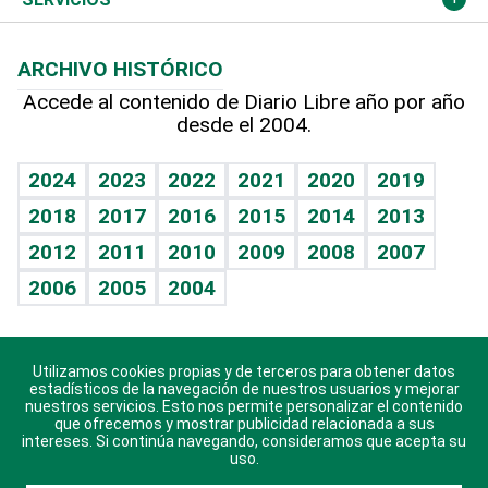
Macroeconomía
Mi mascota
Resultados deportivos
Lecturas
Planeta
Efemérides
ARCHIVO HISTÓRICO
Hablando con el pediatra
Línea de hit
Más firmas
Hecho en casa
Cumpleaños
Accede al contenido de Diario Libre año por año
desde el 2004.
Diario de nutrición
BRV
Mundo gamer
RSS
Vida y familia
TBT Deportivo
Guía del dinero
Horóscopos
2024
2023
2022
2021
2020
2019
Eñe
2018
2017
2016
2015
2014
2013
Crucigramas
2012
2011
2010
2009
2008
2007
Celebrando la vida
2006
2005
2004
Sin complejos
En pocas palabras
Utilizamos cookies propias y de terceros para obtener datos
Descarga nuestras aplicaciones para Android, iOS y
Escuchando al corazón
estadísticos de la navegación de nuestros usuarios y mejorar
sistema Huawei.
nuestros servicios. Esto nos permite personalizar el contenido
que ofrecemos y mostrar publicidad relacionada a sus
Economía Personal
intereses. Si continúa navegando, consideramos que acepta su
uso.
Consulta Libre