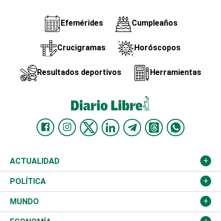
Efemérides
Cumpleaños
Crucigramas
Horóscopos
Resultados deportivos
Herramientas
ACTUALIDAD
Nacional
POLÍTICA
Ciudad
Partidos
MUNDO
Educación