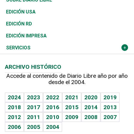
Reportajes
África
Vivienda
Buena Vida
Ciclismo
En Directo
Tecnología
Economía
EDICIÓN USA
Ocenanía
Telecom.
Sociales
Tenis
El Espía
Historia
Revista
EDICIÓN RD
Caribe
Global y variable
Novedades
Olimpismo
Noticiero Poteleche
Martes de tecnología
Deportes
EDICIÓN IMPRESA
Resto del mundo
Economía personal
Podcast Arte Libre
Más deportes
Columnistas
Cambio climático
Opinión
SERVICIOS
Macroeconomía
Mi mascota
Resultados deportivos
Lecturas
Planeta
Efemérides
ARCHIVO HISTÓRICO
Hablando con el pediatra
Línea de hit
Más firmas
Hecho en casa
Cumpleaños
Accede al contenido de Diario Libre año por año
desde el 2004.
Diario de nutrición
BRV
Mundo gamer
RSS
Vida y familia
TBT Deportivo
Guía del dinero
Horóscopos
2024
2023
2022
2021
2020
2019
Eñe
2018
2017
2016
2015
2014
2013
Crucigramas
2012
2011
2010
2009
2008
2007
Celebrando la vida
2006
2005
2004
Sin complejos