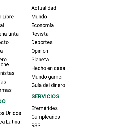
Actualidad
 Libre
Mundo
ial
Economía
na tinta
Revista
ecto
Deportes
ía
Opinión
ero
Planeta
eche
Hecho en casa
nistas
Mundo gamer
ras
Guía del dinero
irmas
SERVICIOS
DO
Efemérides
os Unidos
Cumpleaños
ca Latina
RSS