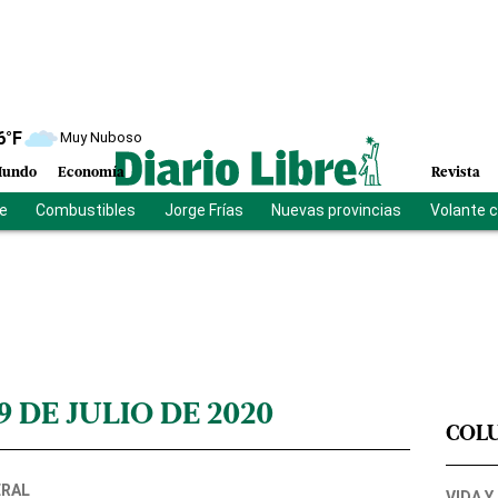
6
°F
Muy Nuboso
undo
Economía
Revista
be
Combustibles
Jorge Frías
Nuevas provincias
Volante 
9 DE JULIO DE 2020
COL
ERAL
VIDA Y