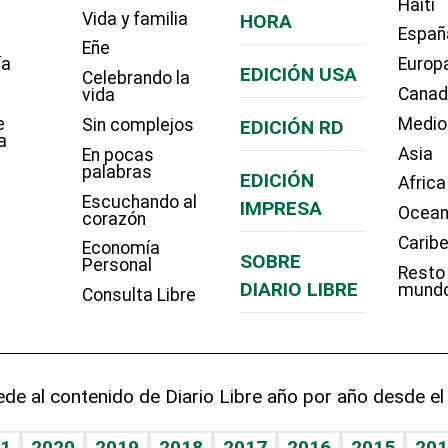
Haití
Vida y familia
HORA
Españ
Eñe
ía
Europ
EDICIÓN USA
Celebrando la
Cana
vida
e
Medio
Sin complejos
EDICIÓN RD
a
Asia
En pocas
palabras
EDICIÓN
Africa
Escuchando al
IMPRESA
Ocean
corazón
Carib
Economía
SOBRE
Personal
Resto
DIARIO LIBRE
mund
Consulta Libre
de al contenido de Diario Libre año por año desde el
1
2020
2019
2018
2017
2016
2015
201