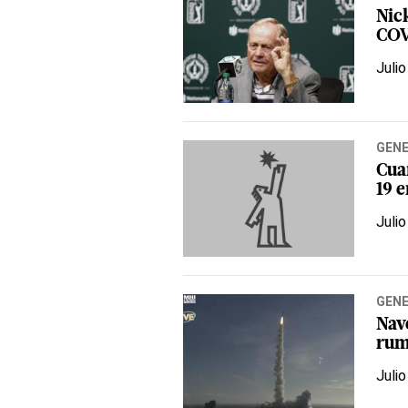
Nick
COV
Julio
GEN
Cua
19 
Julio
GEN
Nav
rum
Julio