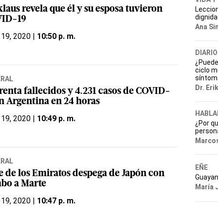
laus revela que él y su esposa tuvieron
Leccio
dignid
ID-19
Ana Si
 19, 2020 |
10:50 p. m.
DIARIO
¿Puede l
ciclo m
síntom
ERAL
Dr. Eri
renta fallecidos y 4.231 casos de COVID-
en Argentina en 24 horas
HABLA
 19, 2020 |
10:49 p. m.
¿Por q
persona
Marcos
ERAL
EÑE
e de los Emiratos despega de Japón con
Guayan
bo a Marte
María 
 19, 2020 |
10:47 p. m.