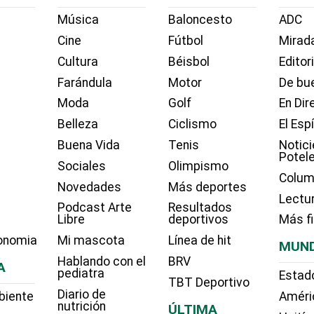
Música
Baloncesto
ADC
Cine
Fútbol
Mirada
Cultura
Béisbol
Editor
Farándula
Motor
De bue
Moda
Golf
En Dir
Belleza
Ciclismo
El Esp
Buena Vida
Tenis
Notici
Potel
Sociales
Olimpismo
Colum
Novedades
Más deportes
Lectu
Podcast Arte
Resultados
Libre
deportivos
Más f
onomia
Mi mascota
Línea de hit
MUN
Hablando con el
BRV
A
pediatra
Estad
TBT Deportivo
Diario de
biente
Améri
nutrición
ÚLTIMA