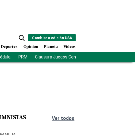
Cambiar a edición USA
Deportes
Opinión
Planeta
Videos
cédula
PRM
Clausura Juegos Centroamericanos
De la Esprie
UMNISTAS
Ver todos
 FAMILIA