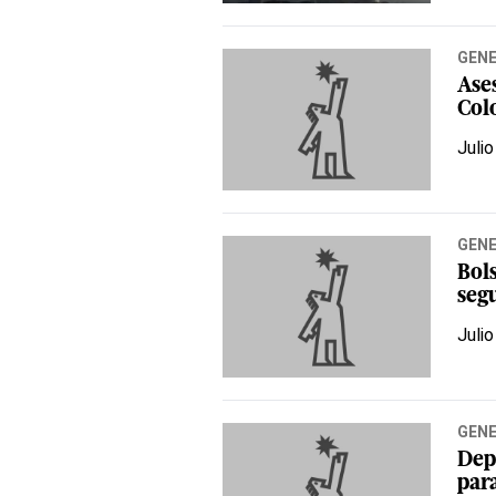
GEN
Ase
Col
Julio
GEN
Bol
seg
Julio
GEN
Dep
par