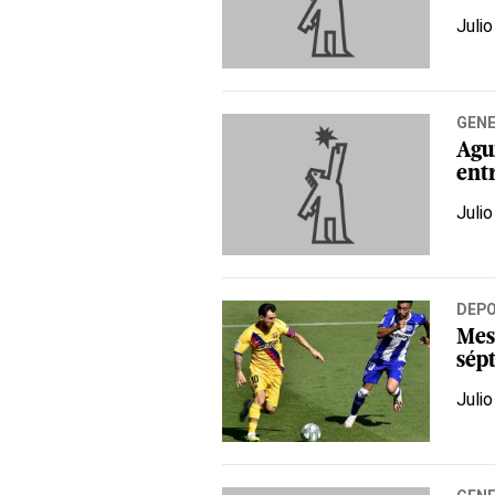
Julio
GEN
Agui
ent
Julio
DEP
Mes
sépt
Julio