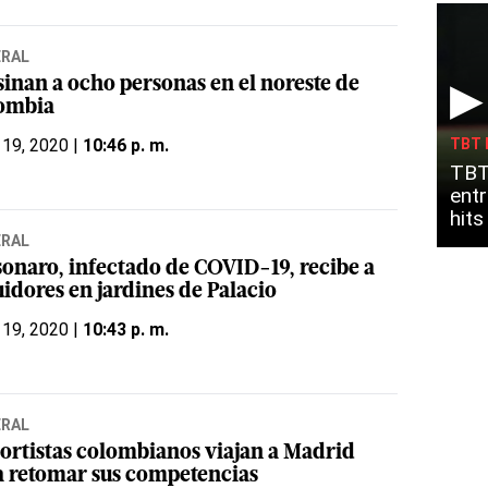
ERAL
▶
sinan a ocho personas en el noreste de
ombia
 19, 2020 |
10:46 p. m.
TBT 
TBT
entr
hit
ERAL
sonaro, infectado de COVID-19, recibe a
uidores en jardines de Palacio
 19, 2020 |
10:43 p. m.
ERAL
ortistas colombianos viajan a Madrid
a retomar sus competencias