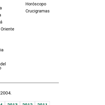
Horóscopo
a
Crucigramas
a
dá
 Oriente
ia
e
 del
o
 2004.
4
2013
2012
2011