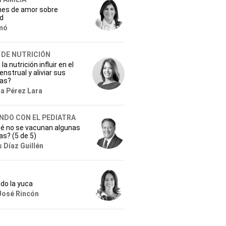
nes de amor sobre
ad
mó
 DE NUTRICIÓN
a nutrición influir en el
enstrual y aliviar sus
as?
ka Pérez Lara
NDO CON EL PEDIATRA
ué no se vacunan algunas
s? (5 de 5)
 Díaz Guillén
do la yuca
José Rincón