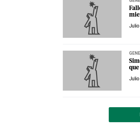
GEN
Fal
mie
Julio
GEN
Sime
que 
Julio