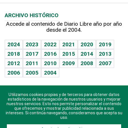
Macroeconomía
Mi mascota
Resultados deportivos
Lecturas
Planeta
Efemérides
ARCHIVO HISTÓRICO
Hablando con el pediatra
Línea de hit
Más firmas
Hecho en casa
Cumpleaños
Accede al contenido de Diario Libre año por año
desde el 2004.
Diario de nutrición
BRV
Mundo gamer
RSS
Vida y familia
TBT Deportivo
Guía del dinero
Horóscopos
2024
2023
2022
2021
2020
2019
Eñe
2018
2017
2016
2015
2014
2013
Crucigramas
2012
2011
2010
2009
2008
2007
Celebrando la vida
2006
2005
2004
Sin complejos
En pocas palabras
Utilizamos cookies propias y de terceros para obtener datos
Descarga nuestras aplicaciones para Android, iOS y
Escuchando al corazón
estadísticos de la navegación de nuestros usuarios y mejorar
sistema Huawei.
nuestros servicios. Esto nos permite personalizar el contenido
que ofrecemos y mostrar publicidad relacionada a sus
Economía Personal
intereses. Si continúa navegando, consideramos que acepta su
uso.
Consulta Libre