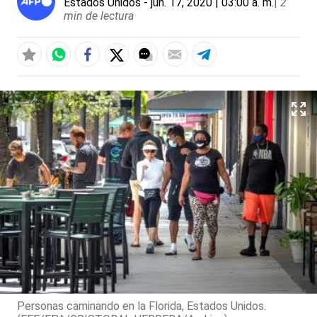
Estados Unidos
- jun. 17, 2020 | 03:00 a. m.
|
2
min de lectura
Personas caminando en la Florida, Estados Unidos.