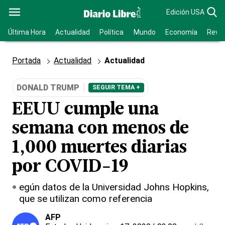
Edición USA
Última Hora
Actualidad
Política
Mundo
Economía
Revis
Portada
Actualidad
Actualidad
DONALD TRUMP
SEGUIR TEMA +
EEUU cumple una
semana con menos de
1,000 muertes diarias
por COVID-19
egún datos de la Universidad Johns Hopkins,
que se utilizan como referencia
AFP