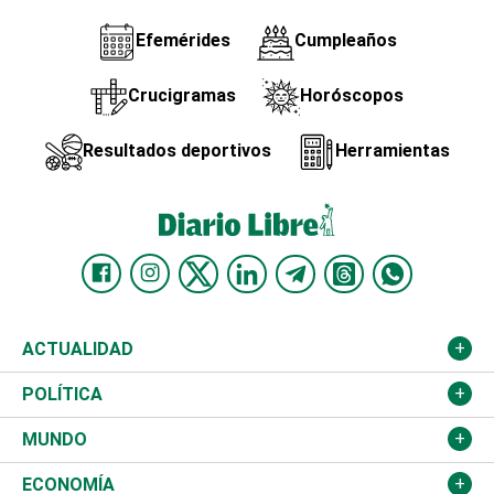
Efemérides
Cumpleaños
Crucigramas
Horóscopos
Resultados deportivos
Herramientas
ACTUALIDAD
Nacional
POLÍTICA
Ciudad
Partidos
MUNDO
Educación
JCE
Estados Unidos
ECONOMÍA