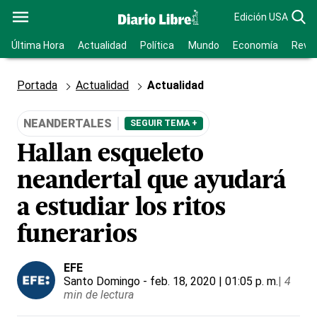
Edición USA
Última Hora
Actualidad
Política
Mundo
Economía
Revis
Portada
Actualidad
Actualidad
NEANDERTALES
SEGUIR TEMA +
Hallan esqueleto
neandertal que ayudará
a estudiar los ritos
funerarios
EFE
Santo Domingo
- feb. 18, 2020 | 01:05 p. m.
|
4
min de lectura