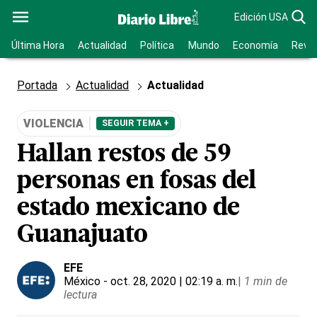
Edición USA
Última Hora
Actualidad
Política
Mundo
Economía
Revis
Portada
Actualidad
Actualidad
VIOLENCIA
SEGUIR TEMA +
Hallan restos de 59
personas en fosas del
estado mexicano de
Guanajuato
EFE
México
- oct. 28, 2020 | 02:19 a. m.
|
1 min de
lectura