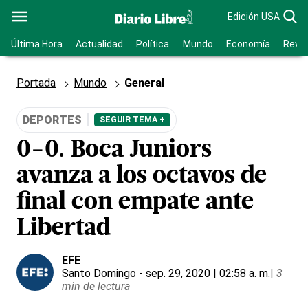
Edición USA
Última Hora
Actualidad
Política
Mundo
Economía
Revis
Portada
Mundo
General
DEPORTES
SEGUIR TEMA +
0-0. Boca Juniors
avanza a los octavos de
final con empate ante
Libertad
EFE
Santo Domingo
- sep. 29, 2020 | 02:58 a. m.
|
3
min de lectura