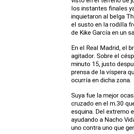
visto en el terreno de 
los instantes finales 
inquietaron al belga Thi
el susto en la rodilla 
de Kike García en un s
En el Real Madrid, el br
agitador. Sobre el césp
minuto 15, justo despué
prensa de la víspera q
ocurría en dicha zona.
Suya fue la mejor ocasi
cruzado en el m.30 que
esquina. Del extremo 
ayudando a Nacho Vidal 
uno contra uno que gen