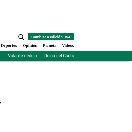
Cambiar a edición USA
Deportes
Opinión
Planeta
Videos
s
Volante cédula
Reina del Caribe
Clausura Juegos Centro
a