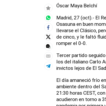
Óscar Maya Belchí
Madrid, 27 (oct).- El R
Osasuna en buen momen
llevarse el Clásico, pe
de cinco, y le faltó fl
romper el 0-0.
Tercer partido seguido
los del italiano Carlo A
invictos lejos de El Sad
El día amaneció frío e
ambiente dentro del Sa
21:30 horas CEST, con
acudieron en torno a 35
pandemia por primera v