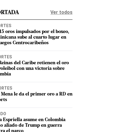
Ver todos
ORTADA
ORTES
15 oros impulsados por el boxeo,
nicana sube al cuarto lugar en
Juegos Centrocaribeños
ORTES
Reinas del Caribe retienen el oro
voleibol con una victoria sobre
ombia
ORTES
 Mena le da el primer oro a RD en
rts
DO
a Espriella asume en Colombia
o aliado de Trump en guerra
ra el narco