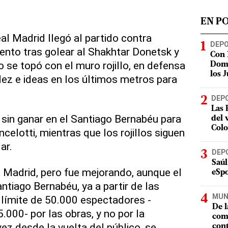
EN P
eal Madrid llegó al partido contra
DEP
to tras golear al Shakhtar Donetsk y
Con 
ro se topó con el muro rojillo, en defensa
Domi
los 
uidez e ideas en los últimos metros para
DEP
Las 
 sin ganar en el Santiago Bernabéu para
del 
Col
ncelotti, mientras que los rojillos siguen
ar.
DEP
Saúl
n Madrid, pero fue mejorando, aunque el
eSpo
ntiago Bernabéu, ya a partir de las
MUN
 límite de 50.000 espectadores -
De l
.000- por las obras, y no por la
com
ez desde la vuelta del público, se
cont