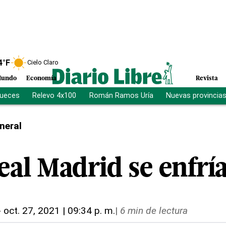
4
°F
Cielo Claro
undo
Economía
Revista
jueces
Relevo 4x100
Román Ramos Uría
Nuevas provincia
neral
eal Madrid se enfrí
-
oct. 27, 2021 | 09:34 p. m.
|
6 min de lectura