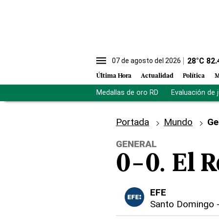
28
°C
82.
07 de agosto del 2026
Última Hora
Actualidad
Política
M
Medallas de oro RD
Evaluación de 
Portada
Mundo
Ge
GENERAL
0-0. El R
EFE
Santo Domingo