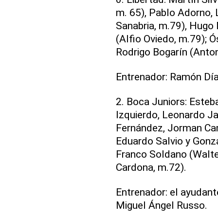
m. 65), Pablo Adorno, 
Sanabria, m.79), Hugo M
(Alfio Oviedo, m.79); 
Rodrigo Bogarín (Antoni
Entrenador: Ramón Dí
2. Boca Juniors: Este
Izquierdo, Leonardo J
Fernández, Jorman Ca
Eduardo Salvio y Gonza
Franco Soldano (Walte
Cardona, m.72).
Entrenador: el ayudan
Miguel Ángel Russo.