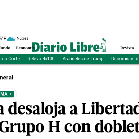
6
°F
Nubes
undo
Economía
Revista
ema Corte
Relevo 4x100
Aranceles de Trump
Decomisos d
neral
EMA +
 desaloja a Libertad
 Grupo H con doblet