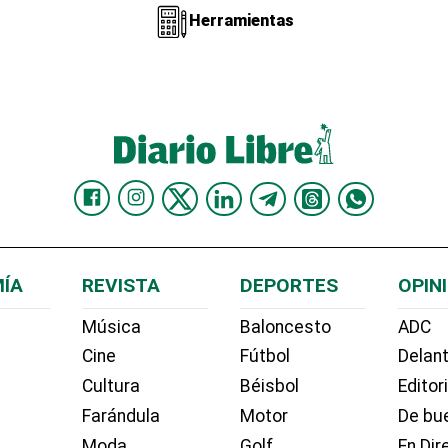
Herramientas
ÍA
REVISTA
DEPORTES
OPIN
Música
Baloncesto
ADC
Cine
Fútbol
Delant
Cultura
Béisbol
Editor
Farándula
Motor
De bue
Moda
Golf
En Dir