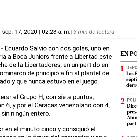
-
sep. 17, 2020 | 02:28 a. m.
|
3 min de lectura
.- Eduardo Salvio con dos goles, uno en
EN P
oria a Boca Juniors frente a Libertad este
cha de la Libertadores, en un partido en
DEP
ominaron de principio a fin al plantel de
Las 
do y que nunca estuvo en el juego.
sépt
derr
erar el Grupo H, con siete puntos,
POLÍ
on 6, y por el Caracas venezolano con 4,
Dire
 sin ningún entero.
pres
Abin
part
r en el minuto cinco y consiguió el