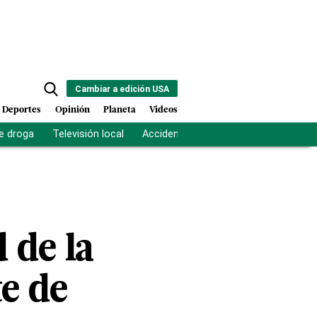
Cambiar a edición USA
Deportes
Opinión
Planeta
Videos
e droga
Televisión local
Accidente Los Ríos
Fuerza antipand
 de la
e de