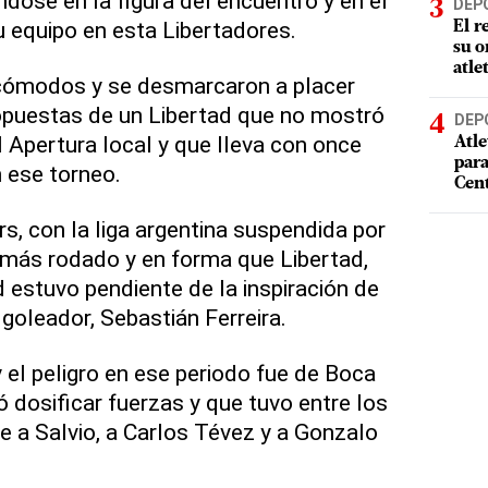
éndose en la figura del encuentro y en el
DEP
 equipo en esta Libertadores.
El r
su o
atle
cómodos y se desmarcaron a placer
opuestas de un Libertad que no mostró
DEP
 Apertura local y que lleva con once
Atle
par
 ese torneo.
Cen
s, con la liga argentina suspendida por
ó más rodado y en forma que Libertad,
 estuvo pendiente de la inspiración de
goleador, Sebastián Ferreira.
 y el peligro en ese periodo fue de Boca
ó dosificar fuerzas y que tuvo entre los
 a Salvio, a Carlos Tévez y a Gonzalo