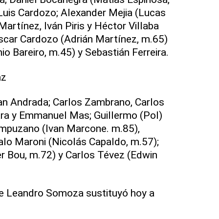
Luis Cardozo; Alexander Mejia (Lucas
artínez, Iván Piris y Héctor Villaba
Óscar Cardozo (Adrián Martínez, m.65)
o Bareiro, m.45) y Sebastián Ferreira.
az
ban Andrada; Carlos Zambrano, Carlos
ara y Emmanuel Mas; Guillermo (Pol)
mpuzano (Ivan Marcone. m.85),
lo Maroni (Nicolás Capaldo, m.57);
r Bou, m.72) y Carlos Tévez (Edwin
te Leandro Somoza sustituyó hoy a