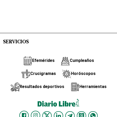
SERVICIOS
Efemérides
Cumpleaños
Crucigramas
Horóscopos
Resultados deportivos
Herramientas