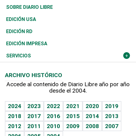
José Boquete
Asia
Consumo
Belleza
Golf
De buena tinta
Clima
Mundo
SOBRE DIARIO LIBRE
Reportajes
África
Vivienda
Buena Vida
Ciclismo
En Directo
Tecnología
Economía
EDICIÓN USA
Ocenanía
Telecom.
Sociales
Tenis
El Espía
Historia
Revista
EDICIÓN RD
Caribe
Global y variable
Novedades
Olimpismo
Noticiero Poteleche
Martes de tecnología
Deportes
EDICIÓN IMPRESA
Resto del mundo
Economía personal
Podcast Arte Libre
Más deportes
Columnistas
Cambio climático
Opinión
SERVICIOS
Macroeconomía
Mi mascota
Resultados deportivos
Lecturas
Planeta
Efemérides
ARCHIVO HISTÓRICO
Hablando con el pediatra
Línea de hit
Más firmas
Hecho en casa
Cumpleaños
Accede al contenido de Diario Libre año por año
desde el 2004.
Diario de nutrición
BRV
Mundo gamer
RSS
Vida y familia
TBT Deportivo
Guía del dinero
Horóscopos
2024
2023
2022
2021
2020
2019
Eñe
2018
2017
2016
2015
2014
2013
Crucigramas
2012
2011
2010
2009
2008
2007
Celebrando la vida