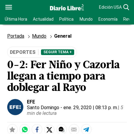
Edición USA
Última Hora
Actualidad
Política
Mundo
Economía
Revis
Portada
Mundo
General
DEPORTES
SEGUIR TEMA +
0-2: Fer Niño y Cazorla
llegan a tiempo para
doblegar al Rayo
EFE
Santo Domingo
- ene. 29, 2020 | 08:13 p. m.
|
5
min de lectura