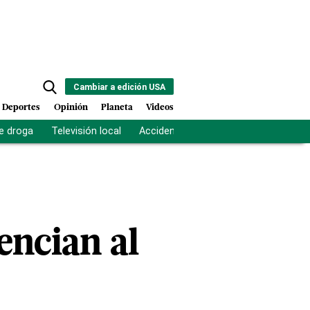
Cambiar a edición USA
Deportes
Opinión
Planeta
Videos
e droga
Televisión local
Accidente Los Ríos
Fuerza antipand
encian al