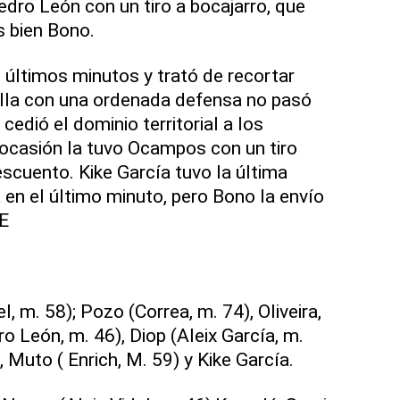
edro León con un tiro a bocajarro, que
s bien Bono.
s últimos minutos y trató de recortar
villa con una ordenada defensa no pasó
edió el dominio territorial a los
a ocasión la tuvo Ocampos con un tiro
escuento. Kike García tuvo la última
 en el último minuto, pero Bono la envío
FE
el, m. 58); Pozo (Correa, m. 74), Oliveira,
dro León, m. 46), Diop (Aleix García, m.
, Muto ( Enrich, M. 59) y Kike García.