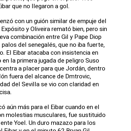
ibar que no llegaron a gol.
nzó con un guión similar de empuje del
 Expósito y Oliveira remató bien, pero sin
eva combinación entre Gil y Pape Diop
 palos del senegalés, que no iba fuerte,
. El Eibar atacaba con insistencia en
 en la primera jugada de peligro Suso
 centra a placer para que Jordán, dentro
lón fuera del alcance de Dmtrovic,
idad del Sevilla se vio con claridad en
cisa.
có aún más para el Eibar cuando en el
n molestias musculares, fue sustituido
lente Yoel. Un duro mazazo para los
l Eibar y en el minuto 62 Bryan Gil