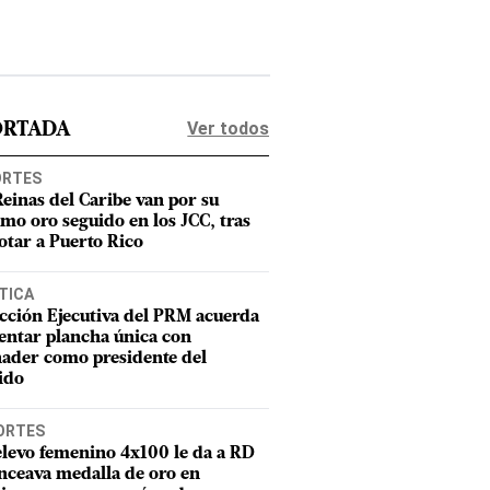
Ver todos
ORTADA
ORTES
Reinas del Caribe van por su
imo oro seguido en los JCC, tras
otar a Puerto Rico
TICA
cción Ejecutiva del PRM acuerda
entar plancha única con
ader como presidente del
ido
ORTES
elevo femenino 4x100 le da a RD
nceava medalla de oro en