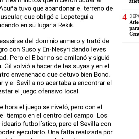
atle
5 Acuña tuvo que abandonar el terreno de
uscular, que obligó a Lopetegui a
DEP
Atle
cando en su lugar a Rekik.
par
Cen
esasirse del dominio armero y trató de
gro con Suso y En-Nesyri dando leves
ad. Pero el Eibar no se amilanó y siguió
 Gil volvió a hacer de las suyas y en el
ntro envenenado que detuvo bien Bono.
 y el Sevilla no acertaba a encontrar el
star el juego ofensivo local.
e hora el juego se niveló, pero con el
el tiempo en el centro del campo. Los
ideario futbolístico, pero el Sevilla con
oder ejecutarlo. Una falta realizada por