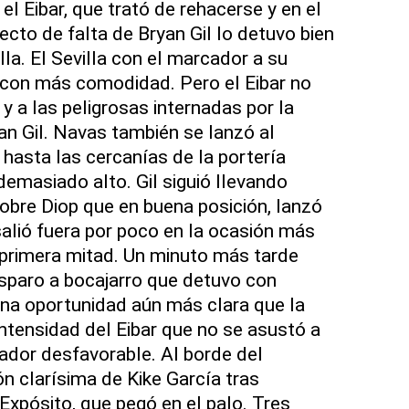
el Eibar, que trató de rehacerse y en el
cto de falta de Bryan Gil lo detuvo bien
la. El Sevilla con el marcador a su
 con más comodidad. Pero el Eibar no
 y a las peligrosas internadas por la
an Gil. Navas también se lanzó al
 hasta las cercanías de la portería
demasiado alto. Gil siguió llevando
sobre Diop que en buena posición, lanzó
salió fuera por poco en la ocasión más
a primera mitad. Un minuto más tarde
isparo a bocajarro que detuvo con
una oportunidad aún más clara que la
intensidad del Eibar que no se asustó a
cador desfavorable. Al borde del
 clarísima de Kike García tras
Expósito, que pegó en el palo. Tres