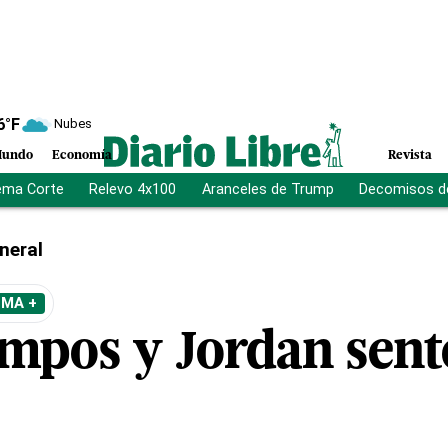
6
°F
Nubes
undo
Economía
Revista
ema Corte
Relevo 4x100
Aranceles de Trump
Decomisos d
neral
EMA +
mpos y Jordan sent