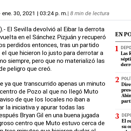
-
ene. 30, 2021 | 03:24 p. m.
|
8 min de lectura
.- El Sevilla devolvió al Eibar la derrota
EN P
 vuelta en el Sánchez Pizjuán y recuperó
tos perdidos entonces, tras un partido
DEP
n el que hicieron lo justo para derrotar a
Las 
o siempre, pero que no materializó las
sépt
derr
e peligro que creó.
POLÍ
e ya que transcurrido apenas un minuto
Dire
 centro de Pozo al que no llegó Muto
pres
Abin
aviso de que los locales no iban a
part
r la iniciativa y apurar todas las
Después Bryan Gil en una buena jugada
DEP
El r
ligroso centro que Muto estuvo cerca de
su o
n tres minutos que hicieron dudar al