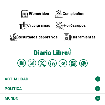
Efemérides
Cumpleaños
Crucigramas
Horóscopos
Resultados deportivos
Herramientas
ACTUALIDAD
Nacional
POLÍTICA
Ciudad
Partidos
MUNDO