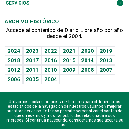
Resto del mundo
Economía personal
Podcast Arte Libre
Más deportes
Columnistas
Cambio climático
Opinión
SERVICIOS
Macroeconomía
Mi mascota
Resultados deportivos
Lecturas
Planeta
Efemérides
ARCHIVO HISTÓRICO
Hablando con el pediatra
Línea de hit
Más firmas
Hecho en casa
Cumpleaños
Accede al contenido de Diario Libre año por año
desde el 2004.
Diario de nutrición
BRV
Mundo gamer
RSS
Vida y familia
TBT Deportivo
Guía del dinero
Horóscopos
2024
2023
2022
2021
2020
2019
Eñe
2018
2017
2016
2015
2014
2013
Crucigramas
2012
2011
2010
2009
2008
2007
Celebrando la vida
2006
2005
2004
Sin complejos
En pocas palabras
Utilizamos cookies propias y de terceros para obtener datos
Descarga nuestras aplicaciones para Android, iOS y
Escuchando al corazón
estadísticos de la navegación de nuestros usuarios y mejorar
sistema Huawei.
nuestros servicios. Esto nos permite personalizar el contenido
que ofrecemos y mostrar publicidad relacionada a sus
Economía Personal
intereses. Si continúa navegando, consideramos que acepta su
uso.
Consulta Libre