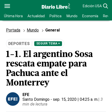
Edición USA
Última Hora
Actualidad
Política
Mundo
Economía
Revis
Portada
Mundo
General
DEPORTES
SEGUIR TEMA +
1-1. El argentino Sosa
rescata empate para
Pachuca ante el
Monterrey
EFE
Santo Domingo
- sep. 15, 2020 | 04:25 a. m.
|
3
min de lectura