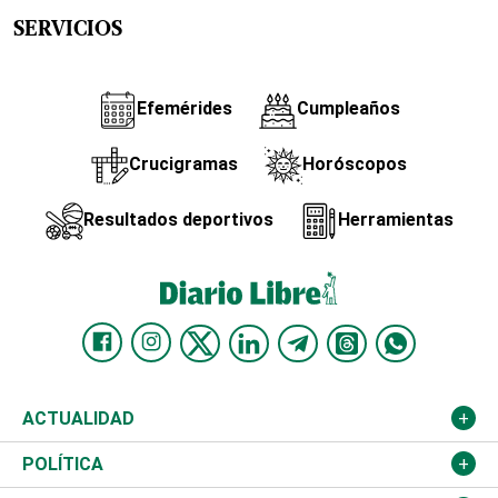
SERVICIOS
Efemérides
Cumpleaños
Crucigramas
Horóscopos
Resultados deportivos
Herramientas
ACTUALIDAD
Nacional
POLÍTICA