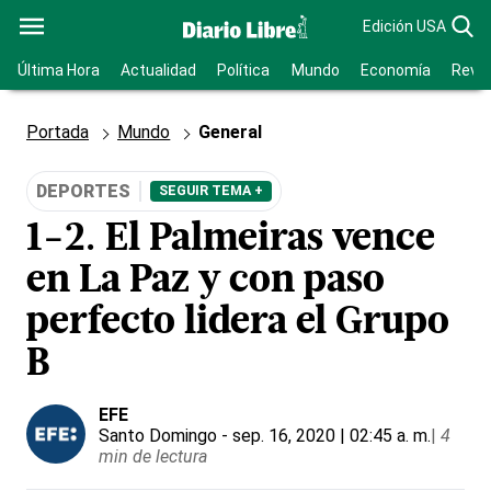
Edición USA
Última Hora
Actualidad
Política
Mundo
Economía
Revis
Portada
Mundo
General
DEPORTES
SEGUIR TEMA +
1-2. El Palmeiras vence
en La Paz y con paso
perfecto lidera el Grupo
B
EFE
Santo Domingo
- sep. 16, 2020 | 02:45 a. m.
|
4
min de lectura