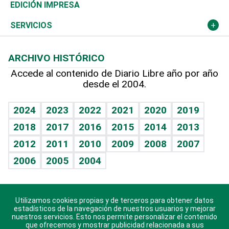
Caribe
Global y variable
Novedades
Olimpismo
Noticiero Poteleche
Martes de tecnología
Deportes
EDICIÓN IMPRESA
Resto del mundo
Economía personal
Podcast Arte Libre
Más deportes
Columnistas
Cambio climático
Opinión
SERVICIOS
Macroeconomía
Mi mascota
Resultados deportivos
Lecturas
Planeta
Efemérides
ARCHIVO HISTÓRICO
Hablando con el pediatra
Línea de hit
Más firmas
Hecho en casa
Cumpleaños
Accede al contenido de Diario Libre año por año
desde el 2004.
Diario de nutrición
BRV
Mundo gamer
RSS
Vida y familia
TBT Deportivo
Guía del dinero
Horóscopos
2024
2023
2022
2021
2020
2019
Eñe
2018
2017
2016
2015
2014
2013
Crucigramas
2012
2011
2010
2009
2008
2007
Celebrando la vida
2006
2005
2004
Sin complejos
En pocas palabras
Utilizamos cookies propias y de terceros para obtener datos
Descarga nuestras aplicaciones para Android, iOS y
Escuchando al corazón
estadísticos de la navegación de nuestros usuarios y mejorar
sistema Huawei.
nuestros servicios. Esto nos permite personalizar el contenido
que ofrecemos y mostrar publicidad relacionada a sus
Economía Personal