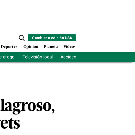
Cambiar a edición USA
Deportes
Opinión
Planeta
Videos
e droga
Televisión local
Accidente Los Ríos
Fuerza antipand
ilagroso,
ets