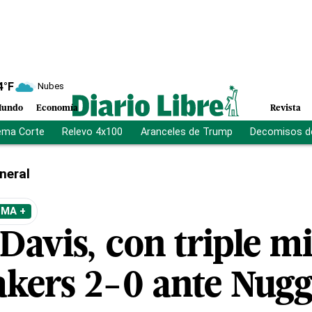
4
°F
Nubes
undo
Economía
Revista
ema Corte
Relevo 4x100
Aranceles de Trump
Decomisos d
neral
EMA +
Davis, con triple m
akers 2-0 ante Nugg