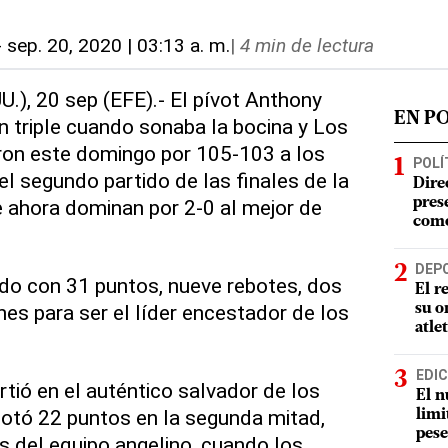
-
sep. 20, 2020 | 03:13 a. m.
|
4 min de lectura
U.), 20 sep (EFE).- El pívot Anthony
EN P
n triple cuando sonaba la bocina y Los
ron este domingo por 105-103 a los
POLÍ
l segundo partido de las finales de la
Dire
 ahora dominan por 2-0 al mejor de
pres
como
DEP
ido con 31 puntos, nueve rebotes, dos
El r
nes para ser el líder encestador de los
su o
atle
EDIC
irtió en el auténtico salvador de los
El n
otó 22 puntos en la segunda mitad,
limi
pese
os del equipo angelino, cuando los