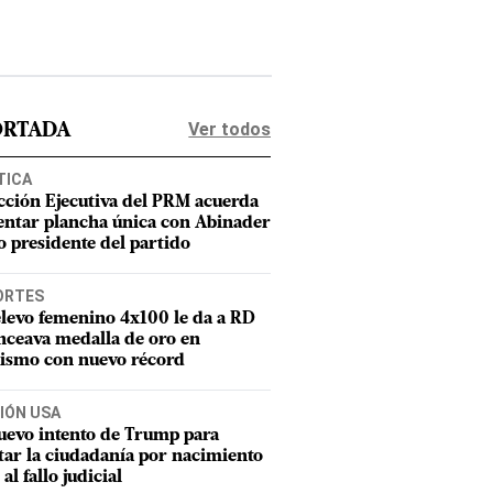
Ver todos
ORTADA
TICA
cción Ejecutiva del PRM acuerda
entar plancha única con Abinader
 presidente del partido
ORTES
elevo femenino 4x100 le da a RD
nceava medalla de oro en
tismo con nuevo récord
IÓN USA
uevo intento de Trump para
tar la ciudadanía por nacimiento
 al fallo judicial