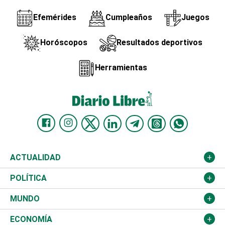
Efemérides
Cumpleaños
Juegos
Horóscopos
Resultados deportivos
Herramientas
ACTUALIDAD
Nacional
POLÍTICA
Ciudad
Partidos
MUNDO
Educación
JCE
Estados Unidos
ECONOMÍA