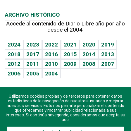
Macroeconomía
Mi mascota
Resultados deportivos
Columnistas
Planeta
Efemérides
ARCHIVO HISTÓRICO
Hablando con el pediatra
Línea de hit
Lecturas
Hecho en casa
Cumpleaños
Accede al contenido de Diario Libre año por año
desde el 2004.
Diario de nutrición
BRV
Más firmas
Mundo gamer
RSS
Vida y familia
TBT Deportivo
Guía del dinero
Horóscopos
2024
2023
2022
2021
2020
2019
Eñe
2018
2017
2016
2015
2014
2013
Juegos
2012
2011
2010
2009
2008
2007
Celebrando la vida
2006
2005
2004
Sin complejos
En pocas palabras
Utilizamos cookies propias y de terceros para obtener datos
Descarga nuestras aplicaciones para Android, iOS y
Escuchando al corazón
estadísticos de la navegación de nuestros usuarios y mejorar
sistema Huawei.
nuestros servicios. Esto nos permite personalizar el contenido
que ofrecemos y mostrar publicidad relacionada a sus
Economía Personal
intereses. Si continúa navegando, consideramos que acepta su
uso.
Consulta Libre