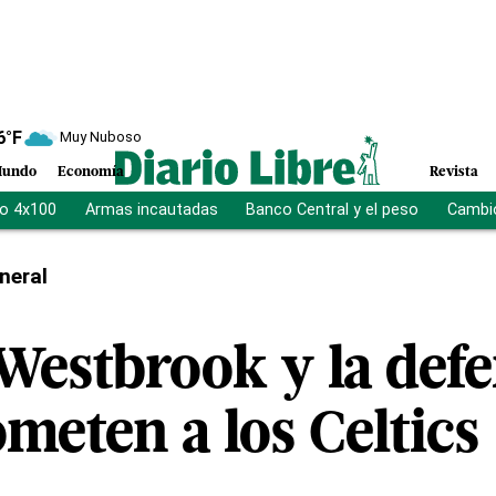
6
°F
Muy Nuboso
undo
Economía
Revista
vo 4x100
Armas incautadas
Banco Central y el peso
Cambio
neral
Westbrook y la defe
meten a los Celtics