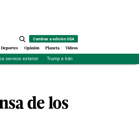
Cambiar a edición USA
Deportes
Opinión
Planeta
Videos
s servicio exterior
Trump e Irán
Fuerza antipandillas Haití
nsa de los