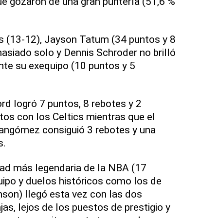
e gozaron de una gran puntería (51,6 %
cs (13-12), Jayson Tatum (34 puntos y 8
siado solo y Dennis Schroder no brilló
nte su exequipo (10 puntos y 5
rd logró 7 puntos, 8 rebotes y 2
tos con los Celtics mientras que el
ngómez consiguió 3 rebotes y una
s.
idad más legendaria de la NBA (17
po y duelos históricos como los de
nson) llegó esta vez con las dos
jas, lejos de los puestos de prestigio y