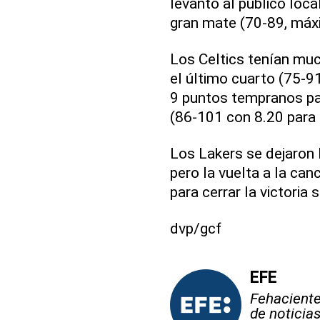
levantó al público loca
gran mate (70-89, máxi
Los Celtics tenían muc
el último cuarto (75-9
9 puntos tempranos pa
(86-101 con 8.20 para e
Los Lakers se dejaron ll
pero la vuelta a la ca
para cerrar la victoria
dvp/gcf
EFE
Fehaciente,
de noticia