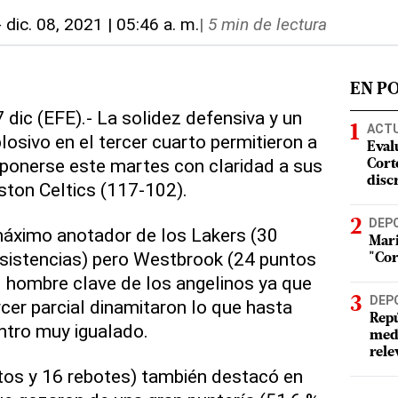
-
dic. 08, 2021 | 05:46 a. m.
|
5 min de lectura
EN P
 dic (EFE).- La solidez defensiva y un
ACT
osivo en el tercer cuarto permitieron a
Eval
ponerse este martes con claridad a sus
Corte
disc
oston Celtics (117-102).
DEP
áximo anotador de los Lakers (30
Mari
asistencias) pero Westbrook (24 puntos
"Cor
el hombre clave de los angelinos ya que
DEP
cer parcial dinamitaron lo que hasta
Repú
ntro muy igualado.
meda
rele
tos y 16 rebotes) también destacó en