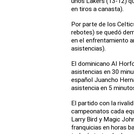
unos Lakers (13-12) qu
en tiros a canasta).
Por parte de los Celti
rebotes) se quedó dema
en el enfrentamiento a
asistencias).
El dominicano Al Horfo
asistencias en 30 minu
español Juancho Herna
asistencia en 5 minuto
El partido con la rival
campeonatos cada equi
Larry Bird y Magic Joh
franquicias en horas ba