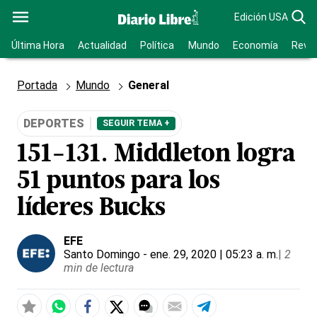
Edición USA
Última Hora
Actualidad
Política
Mundo
Economía
Revis
Portada
Mundo
General
DEPORTES
SEGUIR TEMA +
151-131. Middleton logra
51 puntos para los
líderes Bucks
EFE
Santo Domingo
- ene. 29, 2020 | 05:23 a. m.
|
2
min de lectura