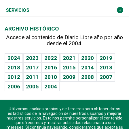
Resto del mundo
Economía personal
Podcast Arte Libre
Más deportes
Columnistas
Cambio climático
Opinión
SERVICIOS
Macroeconomía
Mi mascota
Resultados deportivos
Lecturas
Planeta
Efemérides
ARCHIVO HISTÓRICO
Hablando con el pediatra
Línea de hit
Más firmas
Hecho en casa
Cumpleaños
Accede al contenido de Diario Libre año por año
desde el 2004.
Diario de nutrición
BRV
Mundo gamer
RSS
Vida y familia
TBT Deportivo
Guía del dinero
Horóscopos
2024
2023
2022
2021
2020
2019
Eñe
2018
2017
2016
2015
2014
2013
Crucigramas
2012
2011
2010
2009
2008
2007
Celebrando la vida
2006
2005
2004
Sin complejos
En pocas palabras
Utilizamos cookies propias y de terceros para obtener datos
Descarga nuestras aplicaciones para Android, iOS y
Escuchando al corazón
estadísticos de la navegación de nuestros usuarios y mejorar
sistema Huawei.
nuestros servicios. Esto nos permite personalizar el contenido
que ofrecemos y mostrar publicidad relacionada a sus
Economía Personal
intereses. Si continúa navegando, consideramos que acepta su