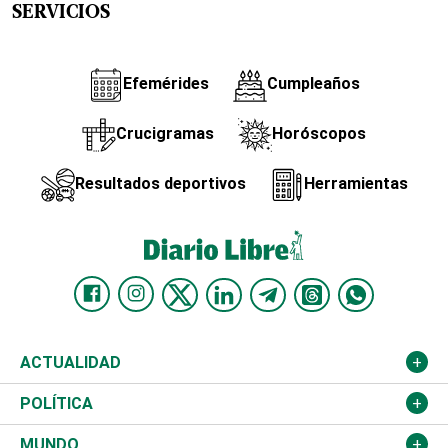
SERVICIOS
Efemérides
Cumpleaños
Crucigramas
Horóscopos
Resultados deportivos
Herramientas
ACTUALIDAD
Nacional
POLÍTICA
Ciudad
Partidos
MUNDO