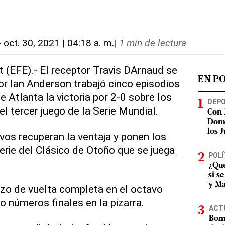
-
oct. 30, 2021 | 04:18 a. m.
|
1 min de lectura
t (EFE).- El receptor Travis DArnaud se
EN P
dor Ian Anderson trabajó cinco episodios
e Atlanta la victoria por 2-0 sobre los
DEP
l tercer juego de la Serie Mundial.
Con 
Domi
los 
avos recuperan la ventaja y ponen los
erie del Clásico de Otoño que se juega
POLÍ
¿Qué
si s
y Ma
zo de vuelta completa en el octavo
so números finales en la pizarra.
ACT
Bomb