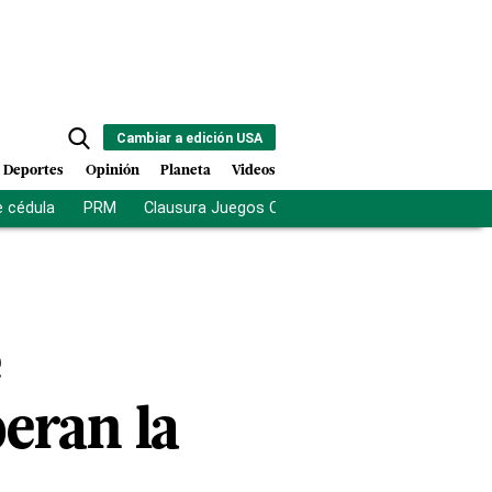
Cambiar a edición USA
Deportes
Opinión
Planeta
Videos
e cédula
PRM
Clausura Juegos Centroamericanos
De la Es
e
eran la