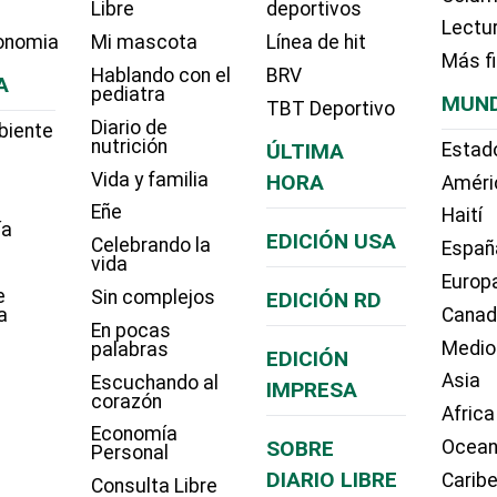
Libre
deportivos
Lectu
onomia
Mi mascota
Línea de hit
Más f
Hablando con el
BRV
A
pediatra
MUN
TBT Deportivo
Diario de
biente
nutrición
ÚLTIMA
Estad
Vida y familia
HORA
Améri
Eñe
Haití
ía
EDICIÓN USA
Celebrando la
Españ
vida
Europ
e
Sin complejos
EDICIÓN RD
a
Cana
En pocas
Medio
palabras
EDICIÓN
Asia
Escuchando al
IMPRESA
corazón
Africa
Economía
SOBRE
Ocean
Personal
DIARIO LIBRE
Carib
Consulta Libre