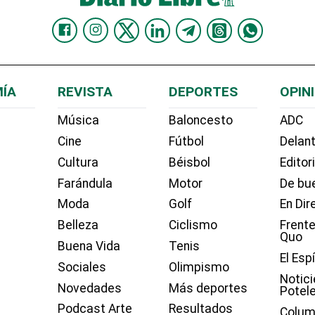
ÍA
REVISTA
DEPORTES
OPIN
Música
Baloncesto
ADC
Cine
Fútbol
Delant
Cultura
Béisbol
Editor
Farándula
Motor
De bue
Moda
Golf
En Dir
Belleza
Ciclismo
Frente
Quo
Buena Vida
Tenis
El Esp
Sociales
Olimpismo
Notici
Novedades
Más deportes
Potel
Podcast Arte
Resultados
Colum