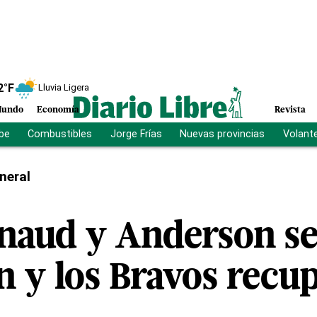
2
°F
Lluvia Ligera
undo
Economía
Revista
ibe
Combustibles
Jorge Frías
Nuevas provincias
Volant
neral
naud y Anderson s
 y los Bravos recup