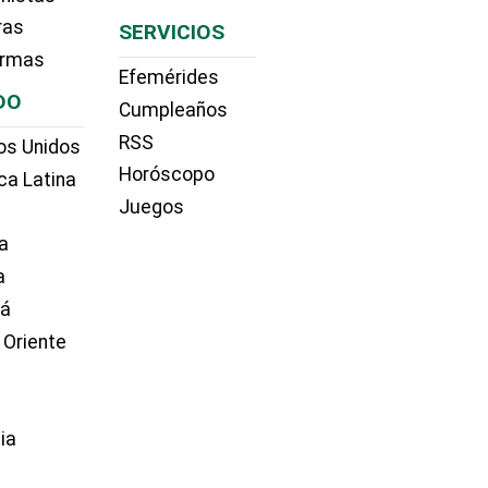
ras
SERVICIOS
irmas
Efemérides
DO
Cumpleaños
RSS
os Unidos
Horóscopo
ca Latina
Juegos
a
a
dá
 Oriente
ia
e