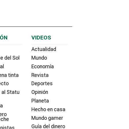
IÓN
VIDEOS
Actualidad
e del Sol
Mundo
ial
Economía
na tinta
Revista
ecto
Deportes
 al Statu
Opinión
Planeta
ía
Hecho en casa
ero
Mundo gamer
eche
Guía del dinero
nistas