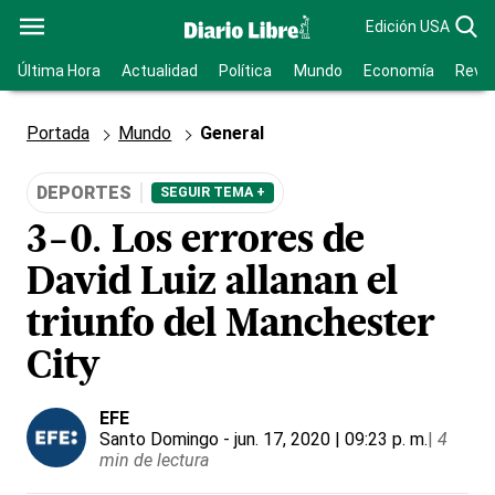
Edición USA
Última Hora
Actualidad
Política
Mundo
Economía
Revis
Portada
Mundo
General
DEPORTES
SEGUIR TEMA +
3-0. Los errores de
David Luiz allanan el
triunfo del Manchester
City
EFE
Santo Domingo
- jun. 17, 2020 | 09:23 p. m.
|
4
min de lectura