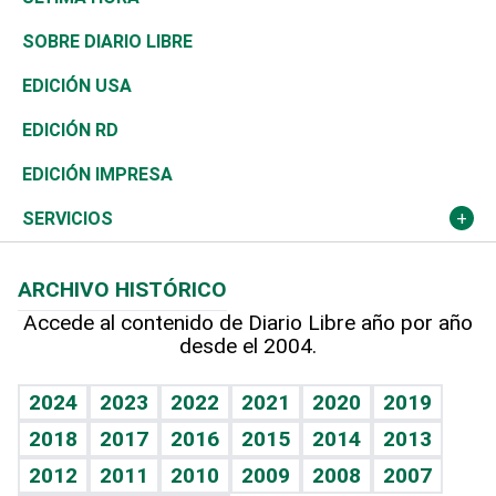
José Boquete
Asia
Consumo
Belleza
Golf
De buena tinta
Clima
Mundo
SOBRE DIARIO LIBRE
Reportajes
África
Vivienda
Buena Vida
Ciclismo
En Directo
Tecnología
Economía
EDICIÓN USA
Ocenanía
Telecom.
Sociales
Tenis
El Espía
Historia
Revista
EDICIÓN RD
Caribe
Global y variable
Novedades
Olimpismo
Noticiero Poteleche
Martes de tecnología
Deportes
EDICIÓN IMPRESA
Resto del mundo
Economía personal
Podcast Arte Libre
Más deportes
Columnistas
Cambio climático
Opinión
SERVICIOS
Macroeconomía
Mi mascota
Resultados deportivos
Lecturas
Planeta
Efemérides
ARCHIVO HISTÓRICO
Hablando con el pediatra
Línea de hit
Más firmas
Hecho en casa
Cumpleaños
Accede al contenido de Diario Libre año por año
desde el 2004.
Diario de nutrición
BRV
Mundo gamer
RSS
Vida y familia
TBT Deportivo
Guía del dinero
Horóscopos
2024
2023
2022
2021
2020
2019
Eñe
2018
2017
2016
2015
2014
2013
Crucigramas
2012
2011
2010
2009
2008
2007
Celebrando la vida