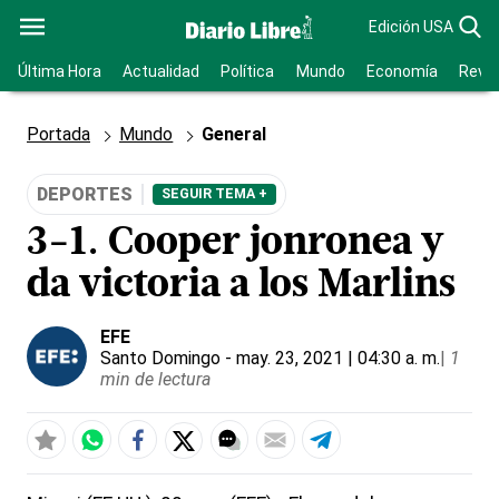
Edición USA
Última Hora
Actualidad
Política
Mundo
Economía
Revis
Portada
Mundo
General
DEPORTES
SEGUIR TEMA +
3-1. Cooper jonronea y
da victoria a los Marlins
EFE
Santo Domingo
- may. 23, 2021 | 04:30 a. m.
|
1
min de lectura