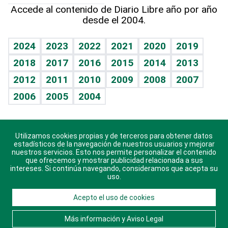
Hablando con el pediatra
Línea de hit
Más firmas
Hecho en casa
Cumpleaños
Accede al contenido de Diario Libre año por año
desde el 2004.
Diario de nutrición
BRV
Mundo gamer
RSS
Vida y familia
TBT Deportivo
Guía del dinero
Horóscopos
2024
2023
2022
2021
2020
2019
Eñe
2018
2017
2016
2015
2014
2013
Crucigramas
2012
2011
2010
2009
2008
2007
Celebrando la vida
2006
2005
2004
Sin complejos
En pocas palabras
Utilizamos cookies propias y de terceros para obtener datos
Descarga nuestras aplicaciones para Android, iOS y
Escuchando al corazón
estadísticos de la navegación de nuestros usuarios y mejorar
sistema Huawei.
nuestros servicios. Esto nos permite personalizar el contenido
que ofrecemos y mostrar publicidad relacionada a sus
Economía Personal
intereses. Si continúa navegando, consideramos que acepta su
uso.
Consulta Libre
Acepto el uso de cookies
© 2021 Diario Libre, todos los derechos reservados.
Consulta el
Aviso Legal
. Ponte en
Contacto
con
Más información y Aviso Legal