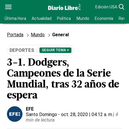
Edición USA
Última Hora
Actualidad
Política
Mundo
Economía
Revis
Portada
Mundo
General
DEPORTES
SEGUIR TEMA +
3-1. Dodgers,
Campeones de la Serie
Mundial, tras 32 años de
espera
EFE
Santo Domingo
- oct. 28, 2020 | 04:12 a. m.
|
4
min de lectura