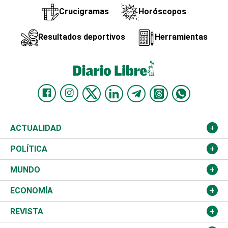
Crucigramas
Horóscopos
Resultados deportivos
Herramientas
ACTUALIDAD
Nacional
POLÍTICA
Ciudad
Partidos
MUNDO
Educación
JCE
Estados Unidos
ECONOMÍA
Salud
TSE
América Latina
Finanzas
REVISTA