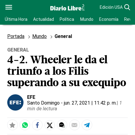
Edición USA
Última Hora
Actualidad
Política
Mundo
Economía
Revis
Portada
Mundo
General
GENERAL
4-2. Wheeler le da el
triunfo a los Filis
superando a su exequipo
EFE
Santo Domingo
- jun. 27, 2021 | 11:42 p. m.
|
1
min de lectura