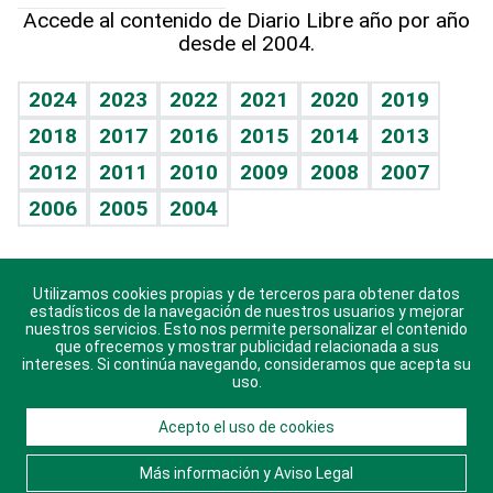
Hablando con el pediatra
Línea de hit
Más firmas
Hecho en casa
Cumpleaños
Accede al contenido de Diario Libre año por año
desde el 2004.
Diario de nutrición
BRV
Mundo gamer
RSS
Vida y familia
TBT Deportivo
Guía del dinero
Horóscopos
2024
2023
2022
2021
2020
2019
Eñe
2018
2017
2016
2015
2014
2013
Crucigramas
2012
2011
2010
2009
2008
2007
Celebrando la vida
2006
2005
2004
Sin complejos
En pocas palabras
Utilizamos cookies propias y de terceros para obtener datos
Descarga nuestras aplicaciones para Android, iOS y
Escuchando al corazón
estadísticos de la navegación de nuestros usuarios y mejorar
sistema Huawei.
nuestros servicios. Esto nos permite personalizar el contenido
que ofrecemos y mostrar publicidad relacionada a sus
Economía Personal
intereses. Si continúa navegando, consideramos que acepta su
uso.
Consulta Libre
Acepto el uso de cookies
© 2021 Diario Libre, todos los derechos reservados.
Consulta el
Aviso Legal
. Ponte en
Contacto
con
Más información y Aviso Legal