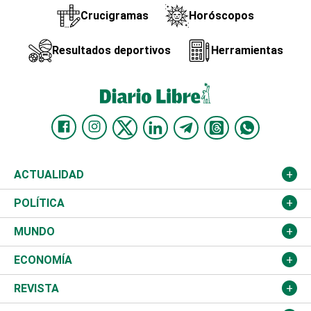
Crucigramas
Horóscopos
Resultados deportivos
Herramientas
ACTUALIDAD
Nacional
POLÍTICA
Ciudad
Partidos
MUNDO
Educación
JCE
Estados Unidos
ECONOMÍA
Salud
TSE
América Latina
Finanzas
REVISTA