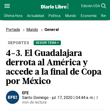
Edición USA
Última Hora
Actualidad
Política
Mundo
Economía
Revis
Portada
Mundo
General
DEPORTES
SEGUIR TEMA +
4-3. El Guadalajara
derrota al América y
accede a la final de Copa
por México
EFE
Santo Domingo
- jul. 17, 2020 | 04:44 a. m.
|
3
min de lectura