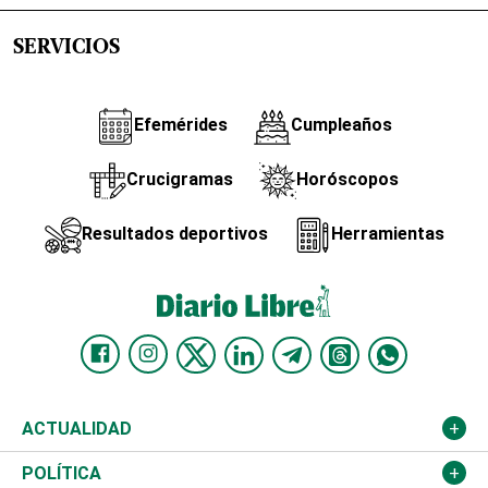
SERVICIOS
Efemérides
Cumpleaños
Crucigramas
Horóscopos
Resultados deportivos
Herramientas
ACTUALIDAD
Nacional
POLÍTICA