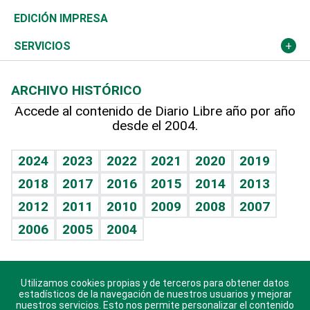
Caribe
Global y variable
Novedades
Olimpismo
Noticiero Poteleche
Martes de tecnología
Deportes
EDICIÓN IMPRESA
Resto del mundo
Economía personal
Podcast Arte Libre
Más deportes
Columnistas
Cambio climático
Opinión
SERVICIOS
Macroeconomía
Mi mascota
Resultados deportivos
Lecturas
Planeta
Efemérides
ARCHIVO HISTÓRICO
Hablando con el pediatra
Línea de hit
Más firmas
Hecho en casa
Cumpleaños
Accede al contenido de Diario Libre año por año
desde el 2004.
Diario de nutrición
BRV
Mundo gamer
RSS
Vida y familia
TBT Deportivo
Guía del dinero
Horóscopos
2024
2023
2022
2021
2020
2019
Eñe
2018
2017
2016
2015
2014
2013
Crucigramas
2012
2011
2010
2009
2008
2007
Celebrando la vida
2006
2005
2004
Sin complejos
En pocas palabras
Utilizamos cookies propias y de terceros para obtener datos
Descarga nuestras aplicaciones para Android, iOS y
Escuchando al corazón
estadísticos de la navegación de nuestros usuarios y mejorar
sistema Huawei.
nuestros servicios. Esto nos permite personalizar el contenido