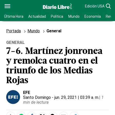
Edición USA
Última Hora
Actualidad
Política
Mundo
Economía
Revis
Portada
Mundo
General
GENERAL
7-6. Martínez jonronea
y remolca cuatro en el
triunfo de los Medias
Rojas
EFE
Santo Domingo
- jun. 29, 2021 | 03:39 a. m.
|
1
min de lectura