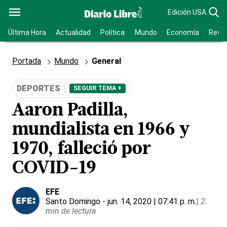
Edición USA
Última Hora
Actualidad
Política
Mundo
Economía
Revis
Portada
Mundo
General
DEPORTES
SEGUIR TEMA +
Aaron Padilla,
mundialista en 1966 y
1970, falleció por
COVID-19
EFE
Santo Domingo
- jun. 14, 2020 | 07:41 p. m.
|
2
min de lectura