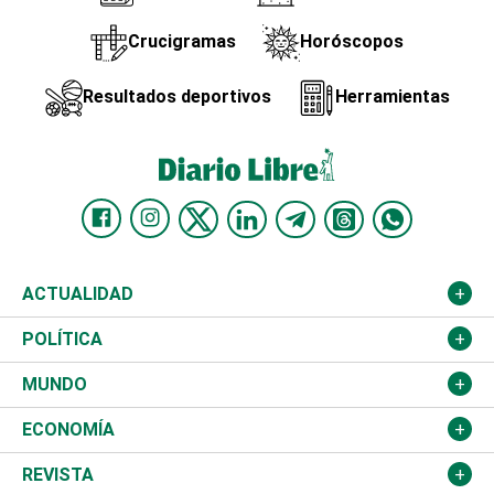
Crucigramas
Horóscopos
Resultados deportivos
Herramientas
ACTUALIDAD
Nacional
POLÍTICA
Ciudad
Partidos
MUNDO
Educación
JCE
Estados Unidos
ECONOMÍA
Salud
TSE
América Latina
Finanzas
REVISTA