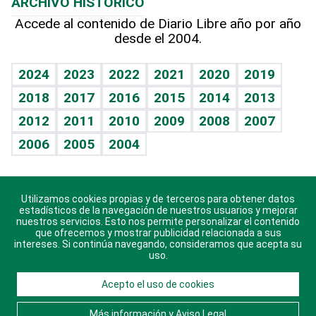
ARCHIVO HISTÓRICO
Hablando con el pediatra
Línea de hit
Más firmas
Hecho en casa
Cumpleaños
Accede al contenido de Diario Libre año por año
desde el 2004.
Diario de nutrición
BRV
Mundo gamer
RSS
Vida y familia
TBT Deportivo
Guía del dinero
Horóscopos
2024
2023
2022
2021
2020
2019
Eñe
2018
2017
2016
2015
2014
2013
Crucigramas
2012
2011
2010
2009
2008
2007
Celebrando la vida
2006
2005
2004
Sin complejos
En pocas palabras
Utilizamos cookies propias y de terceros para obtener datos
Descarga nuestras aplicaciones para Android, iOS y
Escuchando al corazón
estadísticos de la navegación de nuestros usuarios y mejorar
sistema Huawei.
nuestros servicios. Esto nos permite personalizar el contenido
que ofrecemos y mostrar publicidad relacionada a sus
Economía Personal
intereses. Si continúa navegando, consideramos que acepta su
uso.
Consulta Libre
Acepto el uso de cookies
© 2021 Diario Libre, todos los derechos reservados.
Consulta el
Aviso Legal
. Ponte en
Contacto
con
Más información y Aviso Legal