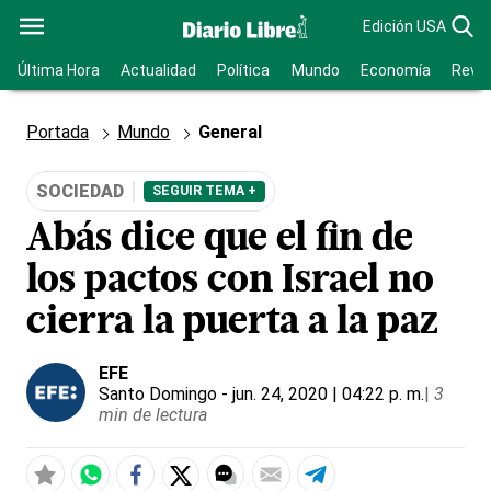
Edición USA
Última Hora
Actualidad
Política
Mundo
Economía
Revis
Portada
Mundo
General
SOCIEDAD
SEGUIR TEMA +
Abás dice que el fin de
los pactos con Israel no
cierra la puerta a la paz
EFE
Santo Domingo
- jun. 24, 2020 | 04:22 p. m.
|
3
min de lectura