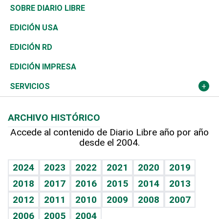
José Boquete
Asia
Consumo
Belleza
Golf
De buena tinta
Clima
Mundo
SOBRE DIARIO LIBRE
Reportajes
África
Vivienda
Buena Vida
Ciclismo
En Directo
Tecnología
Economía
EDICIÓN USA
Ocenanía
Telecom.
Sociales
Tenis
El Espía
Historia
Revista
EDICIÓN RD
Caribe
Global y variable
Novedades
Olimpismo
Noticiero Poteleche
Martes de tecnología
Deportes
EDICIÓN IMPRESA
Resto del mundo
Economía personal
Podcast Arte Libre
Más deportes
Columnistas
Cambio climático
Opinión
SERVICIOS
Macroeconomía
Mi mascota
Resultados deportivos
Lecturas
Planeta
Efemérides
ARCHIVO HISTÓRICO
Hablando con el pediatra
Línea de hit
Más firmas
Hecho en casa
Cumpleaños
Accede al contenido de Diario Libre año por año
desde el 2004.
Diario de nutrición
BRV
Mundo gamer
RSS
Vida y familia
TBT Deportivo
Guía del dinero
Horóscopos
2024
2023
2022
2021
2020
2019
Eñe
2018
2017
2016
2015
2014
2013
Juegos
2012
2011
2010
2009
2008
2007
Celebrando la vida
2006
2005
2004