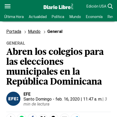
Edición USA
Última Hora
Actualidad
Política
Mundo
Economía
Revis
Portada
Mundo
General
GENERAL
Abren los colegios para
las elecciones
municipales en la
República Dominicana
EFE
Santo Domingo
- feb. 16, 2020 | 11:47 a. m.
|
3
min de lectura