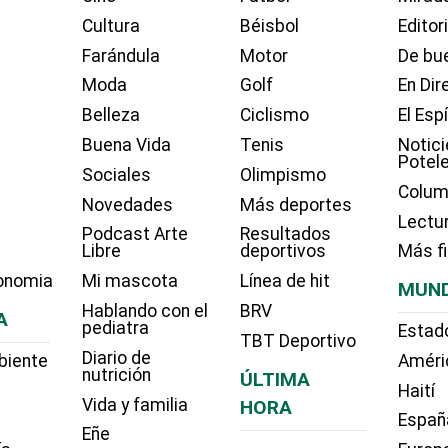
Cultura
Béisbol
Editor
Farándula
Motor
De bue
Moda
Golf
En Dir
Belleza
Ciclismo
El Esp
Buena Vida
Tenis
Notici
Potel
Sociales
Olimpismo
Colum
Novedades
Más deportes
Lectu
Podcast Arte
Resultados
Libre
deportivos
Más f
onomia
Mi mascota
Línea de hit
MUN
Hablando con el
BRV
A
pediatra
Estad
TBT Deportivo
Diario de
biente
Améri
nutrición
ÚLTIMA
Haití
Vida y familia
HORA
Españ
Eñe