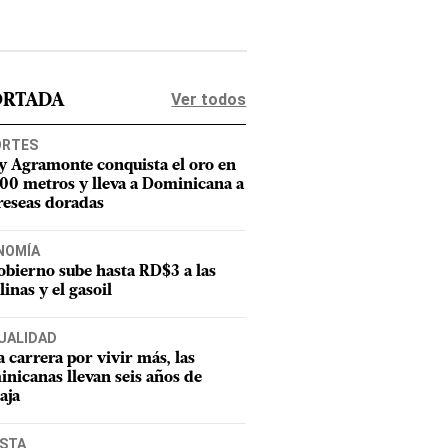
Ver todos
ORTADA
ORTES
y Agramonte conquista el oro en
800 metros y lleva a Dominicana a
reseas doradas
NOMÍA
obierno sube hasta RD$3 a las
linas y el gasoil
UALIDAD
a carrera por vivir más, las
nicanas llevan seis años de
aja
ISTA