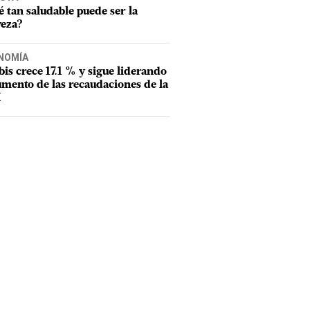
 tan saludable puede ser la
veza?
NOMÍA
tbis crece 17.1 % y sigue liderando
umento de las recaudaciones de la
I