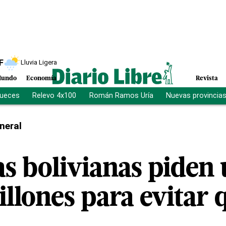
F
Lluvia Ligera
undo
Economía
Revista
jueces
Relevo 4x100
Román Ramos Uría
Nuevas provincia
neral
s bolivianas piden 
llones para evitar 