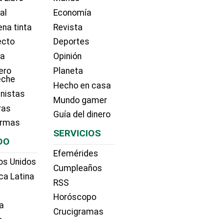
ial
Economía
na tinta
Revista
ecto
Deportes
ía
Opinión
ero
Planeta
eche
Hecho en casa
nistas
Mundo gamer
ras
Guía del dinero
irmas
SERVICIOS
DO
Efemérides
os Unidos
Cumpleaños
ca Latina
RSS
Horóscopo
a
Crucigramas