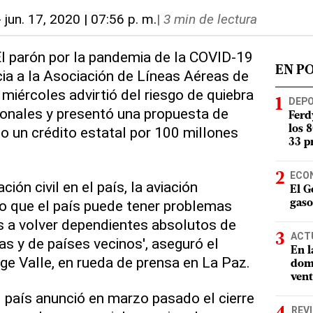
-
jun. 17, 2020 | 07:56 p. m.
|
3 min de lectura
 El parón por la pandemia de la COVID-19
EN P
ia a la Asociación de Líneas Aéreas de
 miércoles advirtió del riesgo de quiebra
DEP
ionales y presentó una propuesta de
Ferd
 un crédito estatal por 100 millones
los 
33 p
ECO
ación civil en el país, la aviación
El G
o que el país puede tener problemas
gaso
 a volver dependientes absolutos de
ACT
as y de países vecinos', aseguró el
En l
ge Valle, en rueda de prensa en La Paz.
domi
vent
l país anunció en marzo pasado el cierre
REV