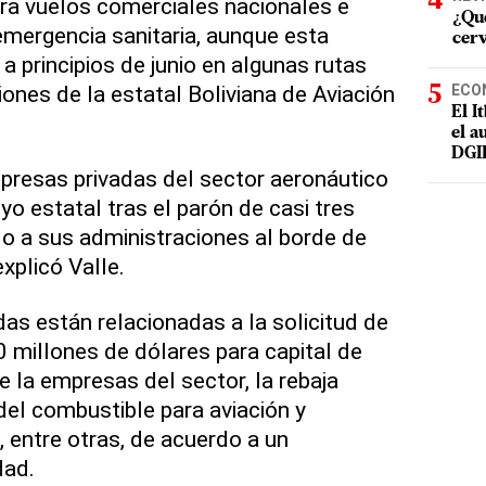
ra vuelos comerciales nacionales e
¿Qué
 emergencia sanitaria, aunque esta
cer
 a principios de junio en algunas rutas
ones de la estatal Boliviana de Aviación
ECO
El I
el a
DGI
presas privadas del sector aeronáutico
o estatal tras el parón de casi tres
o a sus administraciones al borde de
explicó Valle.
s están relacionadas a la solicitud de
0 millones de dólares para capital de
e la empresas del sector, la rebaja
del combustible para aviación y
, entre otras, de acuerdo a un
dad.