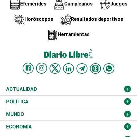
Efemérides
Cumpleaños
Juegos
Horóscopos
Resultados deportivos
Herramientas
ACTUALIDAD
Nacional
POLÍTICA
Ciudad
Partidos
MUNDO
Educación
JCE
Estados Unidos
ECONOMÍA