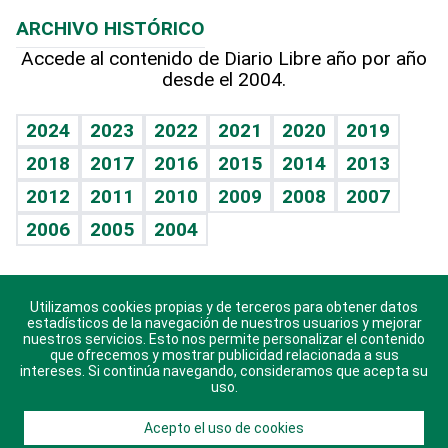
Mi mascota
Resultados deportivos
Columnistas
Planeta
Efemérides
ARCHIVO HISTÓRICO
Hablando con el pediatra
Línea de hit
Lecturas
Hecho en casa
Cumpleaños
Accede al contenido de Diario Libre año por año
desde el 2004.
Diario de nutrición
BRV
Más firmas
Mundo gamer
RSS
Vida y familia
TBT Deportivo
Guía del dinero
Horóscopos
2024
2023
2022
2021
2020
2019
Eñe
2018
2017
2016
2015
2014
2013
Juegos
2012
2011
2010
2009
2008
2007
Celebrando la vida
2006
2005
2004
Sin complejos
En pocas palabras
Utilizamos cookies propias y de terceros para obtener datos
Descarga nuestras aplicaciones para Android, iOS y
Escuchando al corazón
estadísticos de la navegación de nuestros usuarios y mejorar
sistema Huawei.
nuestros servicios. Esto nos permite personalizar el contenido
que ofrecemos y mostrar publicidad relacionada a sus
Economía Personal
intereses. Si continúa navegando, consideramos que acepta su
uso.
Consulta Libre
Acepto el uso de cookies
© 2021 Diario Libre, todos los derechos reservados.