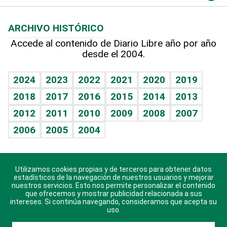
Macroeconomía
Mi mascota
Resultados deportivos
Lecturas
Planeta
Efemérides
ARCHIVO HISTÓRICO
Hablando con el pediatra
Línea de hit
Más firmas
Hecho en casa
Cumpleaños
Accede al contenido de Diario Libre año por año
desde el 2004.
Diario de nutrición
BRV
Mundo gamer
RSS
Vida y familia
TBT Deportivo
Guía del dinero
Horóscopos
2024
2023
2022
2021
2020
2019
Eñe
2018
2017
2016
2015
2014
2013
Crucigramas
2012
2011
2010
2009
2008
2007
Celebrando la vida
2006
2005
2004
Sin complejos
En pocas palabras
Utilizamos cookies propias y de terceros para obtener datos
Descarga nuestras aplicaciones para Android, iOS y
Escuchando al corazón
estadísticos de la navegación de nuestros usuarios y mejorar
sistema Huawei.
nuestros servicios. Esto nos permite personalizar el contenido
que ofrecemos y mostrar publicidad relacionada a sus
Economía Personal
intereses. Si continúa navegando, consideramos que acepta su
uso.
Consulta Libre