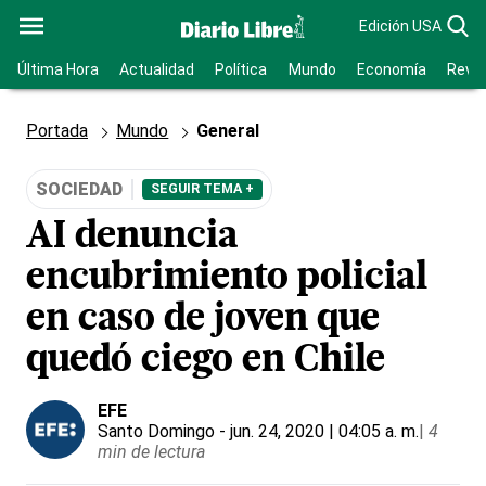
Edición USA
Última Hora
Actualidad
Política
Mundo
Economía
Revis
Portada
Mundo
General
SOCIEDAD
SEGUIR TEMA +
AI denuncia
encubrimiento policial
en caso de joven que
quedó ciego en Chile
EFE
Santo Domingo
- jun. 24, 2020 | 04:05 a. m.
|
4
min de lectura