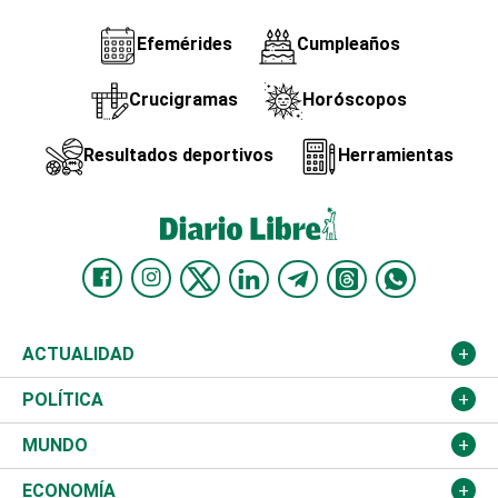
Efemérides
Cumpleaños
Crucigramas
Horóscopos
Resultados deportivos
Herramientas
ACTUALIDAD
Nacional
POLÍTICA
Ciudad
Partidos
MUNDO
Educación
JCE
Estados Unidos
ECONOMÍA