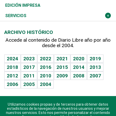
Caribe
Global y variable
Novedades
Olimpismo
Noticiero Poteleche
Martes de tecnología
Deportes
EDICIÓN IMPRESA
Resto del mundo
Economía personal
Podcast Arte Libre
Más deportes
Columnistas
Cambio climático
Opinión
SERVICIOS
Macroeconomía
Mi mascota
Resultados deportivos
Lecturas
Planeta
Efemérides
ARCHIVO HISTÓRICO
Hablando con el pediatra
Línea de hit
Más firmas
Hecho en casa
Cumpleaños
Accede al contenido de Diario Libre año por año
desde el 2004.
Diario de nutrición
BRV
Mundo gamer
RSS
Vida y familia
TBT Deportivo
Guía del dinero
Horóscopos
2024
2023
2022
2021
2020
2019
Eñe
2018
2017
2016
2015
2014
2013
Juegos
2012
2011
2010
2009
2008
2007
Celebrando la vida
2006
2005
2004
Sin complejos
En pocas palabras
Utilizamos cookies propias y de terceros para obtener datos
Descarga nuestras aplicaciones para Android, iOS y
Escuchando al corazón
estadísticos de la navegación de nuestros usuarios y mejorar
sistema Huawei.
nuestros servicios. Esto nos permite personalizar el contenido