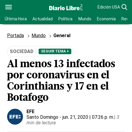
Edición USA
Última Hora
Actualidad
Política
Mundo
Economía
Revis
Portada
Mundo
General
SOCIEDAD
SEGUIR TEMA +
Al menos 13 infectados
por coronavirus en el
Corinthians y 17 en el
Botafogo
EFE
Santo Domingo
- jun. 21, 2020 | 07:26 p. m.
|
3
min de lectura