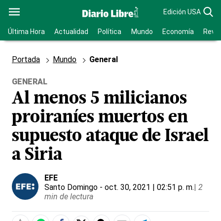
Edición USA
Última Hora
Actualidad
Política
Mundo
Economía
Revis
Portada
Mundo
General
GENERAL
Al menos 5 milicianos
proiraníes muertos en
supuesto ataque de Israel
a Siria
EFE
Santo Domingo
- oct. 30, 2021 | 02:51 p. m.
|
2
min de lectura