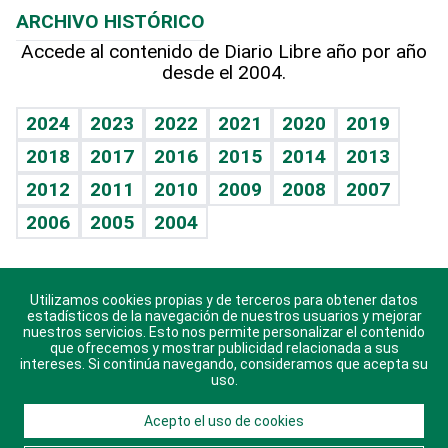
ARCHIVO HISTÓRICO
Hablando con el pediatra
Línea de hit
Más firmas
Hecho en casa
Cumpleaños
Accede al contenido de Diario Libre año por año
desde el 2004.
Diario de nutrición
BRV
Mundo gamer
RSS
Vida y familia
TBT Deportivo
Guía del dinero
Horóscopos
2024
2023
2022
2021
2020
2019
Eñe
2018
2017
2016
2015
2014
2013
Crucigramas
2012
2011
2010
2009
2008
2007
Celebrando la vida
2006
2005
2004
Sin complejos
En pocas palabras
Utilizamos cookies propias y de terceros para obtener datos
Descarga nuestras aplicaciones para Android, iOS y
Escuchando al corazón
estadísticos de la navegación de nuestros usuarios y mejorar
sistema Huawei.
nuestros servicios. Esto nos permite personalizar el contenido
que ofrecemos y mostrar publicidad relacionada a sus
Economía Personal
intereses. Si continúa navegando, consideramos que acepta su
uso.
Consulta Libre
Acepto el uso de cookies
© 2021 Diario Libre, todos los derechos reservados.