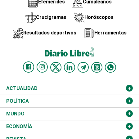
Efemérides
Cumpleaños
Crucigramas
Horóscopos
Resultados deportivos
Herramientas
ACTUALIDAD
Nacional
POLÍTICA
Ciudad
Partidos
MUNDO
Educación
JCE
Estados Unidos
ECONOMÍA
Salud
TSE
América Latina