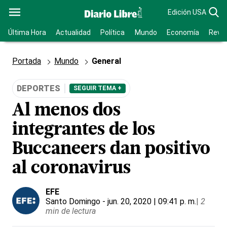
Edición USA
Última Hora
Actualidad
Política
Mundo
Economía
Revis
Portada
Mundo
General
DEPORTES
SEGUIR TEMA +
Al menos dos
integrantes de los
Buccaneers dan positivo
al coronavirus
EFE
Santo Domingo
- jun. 20, 2020 | 09:41 p. m.
|
2
min de lectura