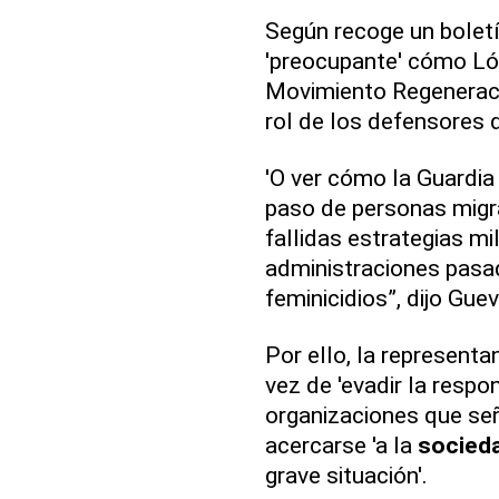
Según recoge un boletí
'preocupante' cómo Lóp
Movimiento Regeneraci
rol de los defensores
'O ver cómo la Guardia 
paso de personas migra
fallidas estrategias mi
administraciones pasad
feminicidios”, dijo Gue
Por ello, la representa
vez de 'evadir la respo
organizaciones que seña
acercarse 'a la
socied
grave situación'.