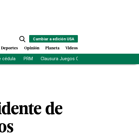
Cambiar a edición USA
Deportes
Opinión
Planeta
Videos
e cédula
PRM
Clausura Juegos Centroamericanos
De la Es
idente de
os