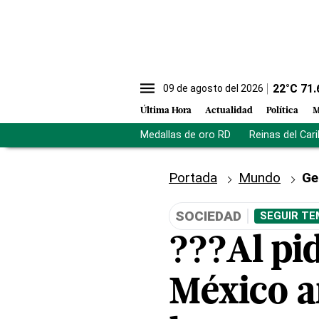
22
°C
71.
09 de agosto del 2026
Última Hora
Actualidad
Política
M
Medallas de oro RD
Reinas del Car
Portada
Mundo
Ge
SOCIEDAD
SEGUIR TE
???Al pi
México an