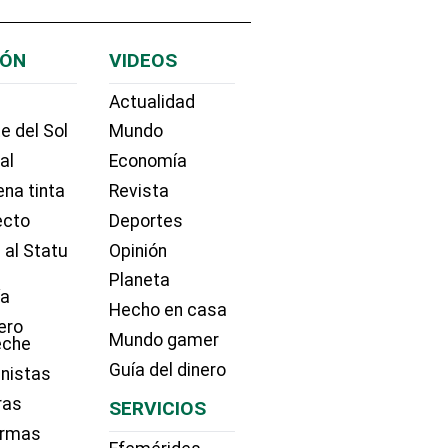
IÓN
VIDEOS
Actualidad
e del Sol
Mundo
ial
Economía
na tinta
Revista
ecto
Deportes
 al Statu
Opinión
Planeta
ía
Hecho en casa
ero
Mundo gamer
eche
Guía del dinero
nistas
ras
SERVICIOS
irmas