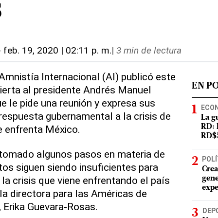
s
-
feb. 19, 2020 | 02:11 p. m.
|
3 min de lectura
Amnistía Internacional (AI) publicó este
EN P
ierta al presidente Andrés Manuel
e le pide una reunión y expresa sus
ECO
respuesta gubernamental a la crisis de
La g
 enfrenta México.
RD: 
RD$5
a tomado algunos pasos en materia de
POLÍ
s siguen siendo insuficientes para
Crea
la crisis que viene enfrentando el país
gene
expe
la directora para las Américas de
, Erika Guevara-Rosas.
DEP