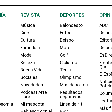
ÍA
REVISTA
DEPORTES
OPIN
Música
Baloncesto
ADC
Cine
Fútbol
Delant
Cultura
Béisbol
Editor
Farándula
Motor
De bue
Moda
Golf
En Dir
Belleza
Ciclismo
Frente
Quo
Buena Vida
Tenis
El Esp
Sociales
Olimpismo
Notici
Novedades
Más deportes
Potel
Podcast Arte
Resultados
Colum
Libre
deportivos
Lectu
onomia
Mi mascota
Línea de hit
Más f
Hablando con el
BRV