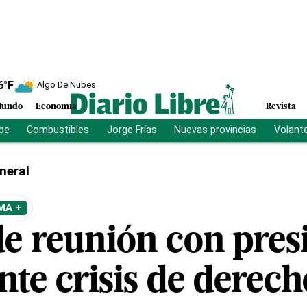
6
°F
Algo De Nubes
undo
Economía
Revista
ibe
Combustibles
Jorge Frías
Nuevas provincias
Volant
neral
MA +
de reunión con pres
te crisis de derech