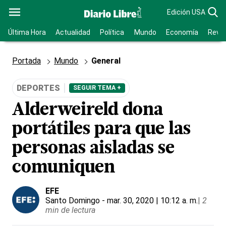
Edición USA
Última Hora
Actualidad
Política
Mundo
Economía
Revis
Portada
Mundo
General
DEPORTES
SEGUIR TEMA +
Alderweireld dona
portátiles para que las
personas aisladas se
comuniquen
EFE
Santo Domingo
- mar. 30, 2020 | 10:12 a. m.
|
2
min de lectura