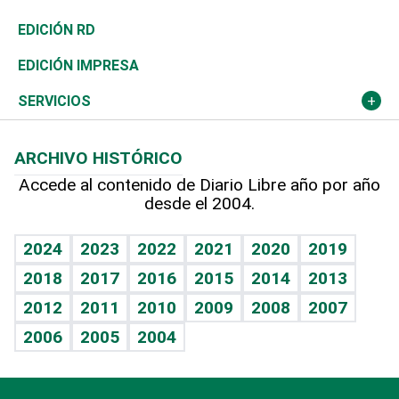
Ocenanía
Telecom.
Sociales
Tenis
El Espía
Historia
Revista
EDICIÓN RD
Caribe
Global y variable
Novedades
Olimpismo
Noticiero Poteleche
Martes de tecnología
Deportes
EDICIÓN IMPRESA
Resto del mundo
Economía personal
Podcast Arte Libre
Más deportes
Columnistas
Cambio climático
Opinión
SERVICIOS
Macroeconomía
Mi mascota
Resultados deportivos
Lecturas
Planeta
Efemérides
ARCHIVO HISTÓRICO
Hablando con el pediatra
Línea de hit
Más firmas
Hecho en casa
Cumpleaños
Accede al contenido de Diario Libre año por año
desde el 2004.
Diario de nutrición
BRV
Mundo gamer
RSS
Vida y familia
TBT Deportivo
Guía del dinero
Horóscopos
2024
2023
2022
2021
2020
2019
Eñe
2018
2017
2016
2015
2014
2013
Crucigramas
2012
2011
2010
2009
2008
2007
Celebrando la vida
2006
2005
2004
Sin complejos
En pocas palabras