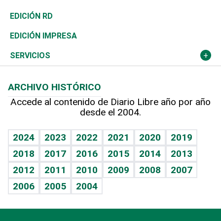
Ocenanía
Telecom.
Sociales
Tenis
El Espía
Historia
Revista
EDICIÓN RD
Caribe
Global y variable
Novedades
Olimpismo
Noticiero Poteleche
Martes de tecnología
Deportes
EDICIÓN IMPRESA
Resto del mundo
Economía personal
Podcast Arte Libre
Más deportes
Columnistas
Cambio climático
Opinión
SERVICIOS
Macroeconomía
Mi mascota
Resultados deportivos
Lecturas
Planeta
Efemérides
ARCHIVO HISTÓRICO
Hablando con el pediatra
Línea de hit
Más firmas
Hecho en casa
Cumpleaños
Accede al contenido de Diario Libre año por año
desde el 2004.
Diario de nutrición
BRV
Mundo gamer
RSS
Vida y familia
TBT Deportivo
Guía del dinero
Horóscopos
2024
2023
2022
2021
2020
2019
Eñe
2018
2017
2016
2015
2014
2013
Crucigramas
2012
2011
2010
2009
2008
2007
Celebrando la vida
2006
2005
2004
Sin complejos
En pocas palabras