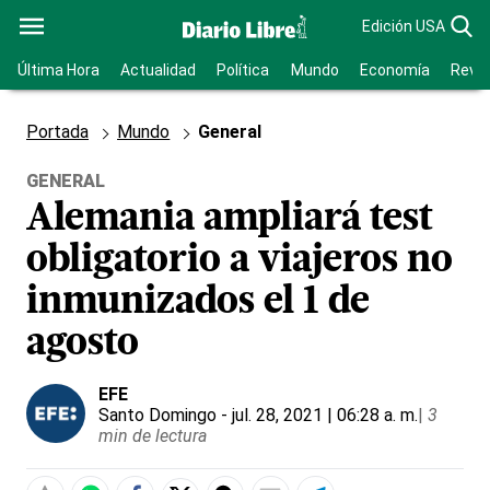
Edición USA
Última Hora
Actualidad
Política
Mundo
Economía
Revis
Portada
Mundo
General
GENERAL
Alemania ampliará test
obligatorio a viajeros no
inmunizados el 1 de
agosto
EFE
Santo Domingo
- jul. 28, 2021 | 06:28 a. m.
|
3
min de lectura