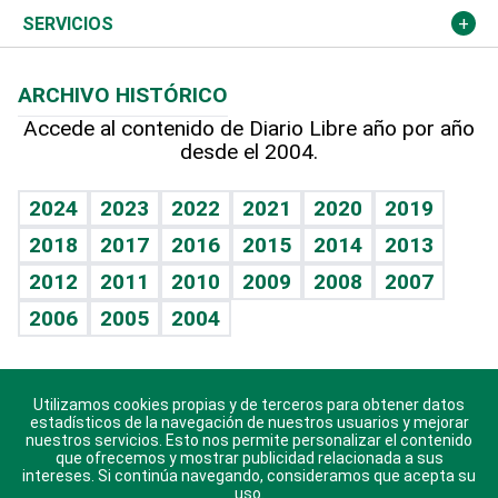
Resto del mundo
Economía personal
Podcast Arte Libre
Más deportes
Columnistas
Cambio climático
Opinión
SERVICIOS
Macroeconomía
Mi mascota
Resultados deportivos
Lecturas
Planeta
Efemérides
ARCHIVO HISTÓRICO
Hablando con el pediatra
Línea de hit
Más firmas
Hecho en casa
Cumpleaños
Accede al contenido de Diario Libre año por año
desde el 2004.
Diario de nutrición
BRV
Mundo gamer
RSS
Vida y familia
TBT Deportivo
Guía del dinero
Horóscopos
2024
2023
2022
2021
2020
2019
Eñe
2018
2017
2016
2015
2014
2013
Crucigramas
2012
2011
2010
2009
2008
2007
Celebrando la vida
2006
2005
2004
Sin complejos
En pocas palabras
Utilizamos cookies propias y de terceros para obtener datos
Descarga nuestras aplicaciones para Android, iOS y
Escuchando al corazón
estadísticos de la navegación de nuestros usuarios y mejorar
sistema Huawei.
nuestros servicios. Esto nos permite personalizar el contenido
que ofrecemos y mostrar publicidad relacionada a sus
Economía Personal
intereses. Si continúa navegando, consideramos que acepta su
uso.