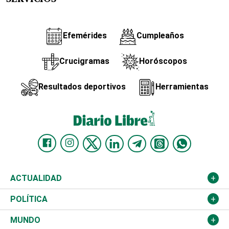
Efemérides
Cumpleaños
Crucigramas
Horóscopos
Resultados deportivos
Herramientas
ACTUALIDAD
Nacional
POLÍTICA
Ciudad
Partidos
MUNDO