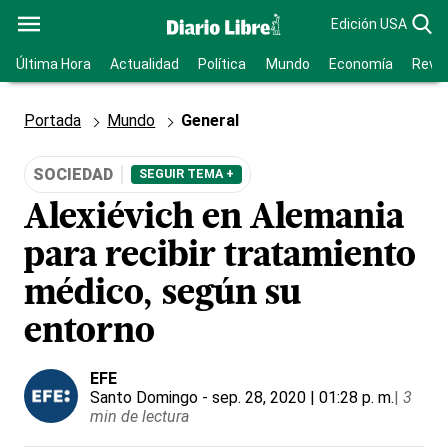
Edición USA
Última Hora
Actualidad
Política
Mundo
Economía
Revis
Portada
Mundo
General
SOCIEDAD
SEGUIR TEMA +
Alexiévich en Alemania
para recibir tratamiento
médico, según su
entorno
EFE
Santo Domingo
- sep. 28, 2020 | 01:28 p. m.
|
3
min de lectura