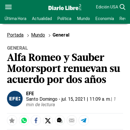
Edición USA
Última Hora
Actualidad
Política
Mundo
Economía
Revis
Portada
Mundo
General
GENERAL
Alfa Romeo y Sauber
Motorsport renuevan su
acuerdo por dos años
EFE
Santo Domingo
- jul. 15, 2021 | 11:09 a. m.
|
1
min de lectura