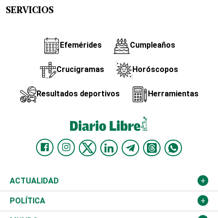
SERVICIOS
Efemérides
Cumpleaños
Crucigramas
Horóscopos
Resultados deportivos
Herramientas
ACTUALIDAD
Nacional
POLÍTICA