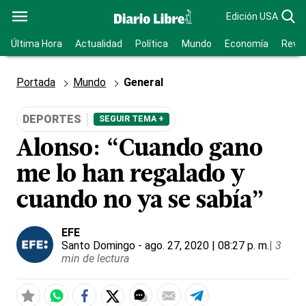
Edición USA
Última Hora
Actualidad
Política
Mundo
Economía
Revis
Portada
Mundo
General
DEPORTES
SEGUIR TEMA +
Alonso: “Cuando gano
me lo han regalado y
cuando no ya se sabía”
EFE
Santo Domingo
- ago. 27, 2020 | 08:27 p. m.
|
3
min de lectura