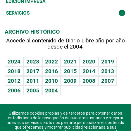
Novedades
Olimpismo
Noticiero Poteleche
Martes de tecnología
Deportes
EDICIÓN IMPRESA
Resto del mundo
Economía personal
Podcast Arte Libre
Más deportes
Columnistas
Cambio climático
Opinión
SERVICIOS
Macroeconomía
Mi mascota
Resultados deportivos
Lecturas
Planeta
Efemérides
ARCHIVO HISTÓRICO
Hablando con el pediatra
Línea de hit
Más firmas
Hecho en casa
Cumpleaños
Accede al contenido de Diario Libre año por año
desde el 2004.
Diario de nutrición
BRV
Mundo gamer
RSS
Vida y familia
TBT Deportivo
Guía del dinero
Horóscopos
2024
2023
2022
2021
2020
2019
Eñe
2018
2017
2016
2015
2014
2013
Crucigramas
2012
2011
2010
2009
2008
2007
Celebrando la vida
2006
2005
2004
Sin complejos
En pocas palabras
Utilizamos cookies propias y de terceros para obtener datos
Descarga nuestras aplicaciones para Android, iOS y
Escuchando al corazón
estadísticos de la navegación de nuestros usuarios y mejorar
sistema Huawei.
nuestros servicios. Esto nos permite personalizar el contenido
que ofrecemos y mostrar publicidad relacionada a sus
Economía Personal