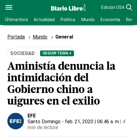
Edición USA
Última Hora
Actualidad
Política
Mundo
Economía
Revis
Portada
Mundo
General
SOCIEDAD
SEGUIR TEMA +
Aministía denuncia la
intimidación del
Gobierno chino a
uigures en el exilio
EFE
Santo Domingo
- feb. 21, 2020 | 06:46 a. m.
|
4
min de lectura