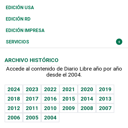
Reportajes
África
Vivienda
Buena Vida
Ciclismo
En Directo
Tecnología
Economía
EDICIÓN USA
Ocenanía
Telecom.
Sociales
Tenis
El Espía
Historia
Revista
EDICIÓN RD
Caribe
Global y variable
Novedades
Olimpismo
Noticiero Poteleche
Martes de tecnología
Deportes
EDICIÓN IMPRESA
Resto del mundo
Economía personal
Podcast Arte Libre
Más deportes
Columnistas
Cambio climático
Opinión
SERVICIOS
Macroeconomía
Mi mascota
Resultados deportivos
Lecturas
Planeta
Efemérides
ARCHIVO HISTÓRICO
Hablando con el pediatra
Línea de hit
Más firmas
Hecho en casa
Cumpleaños
Accede al contenido de Diario Libre año por año
desde el 2004.
Diario de nutrición
BRV
Mundo gamer
RSS
Vida y familia
TBT Deportivo
Guía del dinero
Horóscopos
2024
2023
2022
2021
2020
2019
Eñe
2018
2017
2016
2015
2014
2013
Crucigramas
2012
2011
2010
2009
2008
2007
Celebrando la vida
2006
2005
2004
Sin complejos